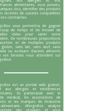
seignant vos allergies et vos
lérances alimentaires, vous pouvez,
uelques clics, identifier des produits
es recettes de cuisines compatibles
 vos contraintes.
rgoBox vous permettra de gagner
coup de temps et de trouver de
velles idées pour varier votre
idien. De nombreuses propositions
ecettes et de multiples produits
 gluten, sans lait, sans œuf, sans
hide ou excluant d’autres aliments
n vos besoins vous attendent sur
rgoBox!
rgoBox est un portail web gratuit,
é aux allergies et intolérances
entaires. En partenariat avec le
e médical, les associations de
ents et les marques de l’industrie
-alimentaire, AllergoBox analyse
tiquetage des produits et vous