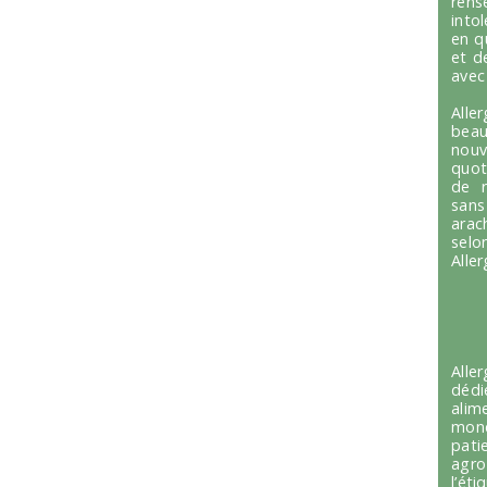
ren
into
en q
et d
avec
Alle
beau
nou
quot
de r
sans
arac
selo
Alle
Alle
dédi
alim
mond
pati
agro
l’é