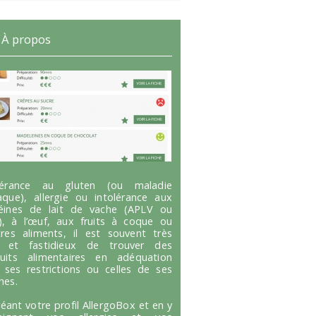
À propos
olérance au gluten (ou maladie
aque), allergie ou intolérance aux
éines de lait de vache (APLV ou
), à l’œuf, aux fruits à coque ou
tres aliments, il est souvent très
g et fastidieux de trouver des
uits alimentaires en adéquation
 ses restrictions ou celles de ses
hes.
réant votre profil AllergoBox et en y