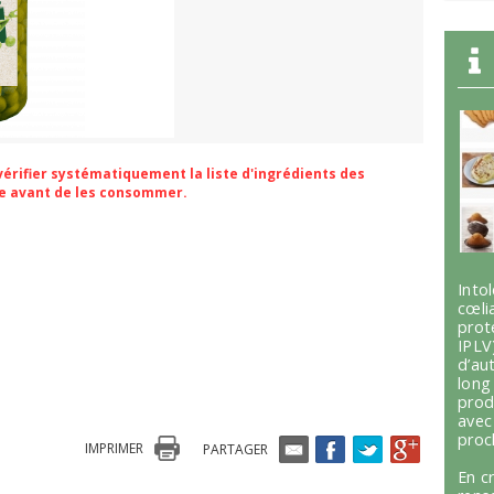
 vérifier systématiquement la liste d'ingrédients des
ge avant de les consommer.
Int
cœli
prot
IPLV
d’au
lon
prod
avec
proc
IMPRIMER
PARTAGER
En c