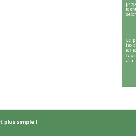
prop
iden
selon
Le p
l’ex
issu
tous
alim
t plus simple !