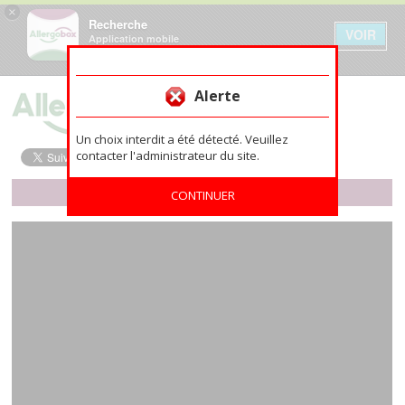
×
Recherche
VOIR
Application mobile
GRATUIT - Sur Google Play
Aller au contenu principal
Alerte
Un choix interdit a été détecté. Veuillez
contacter l'administrateur du site.
NOUVEAU ! L'APPLI MOBILE ALLERGOBOX
CONTINUER