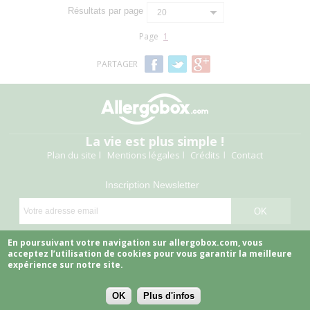
Résultats par page
20
Page
1
PARTAGER
La vie est plus simple !
Plan du site
Mentions légales
Crédits
Contact
Inscription Newsletter
Suivez-nous
En poursuivant votre navigation sur allergobox.com, vous
acceptez l’utilisation de cookies pour vous garantir la meilleure
expérience sur notre site.
OK
Plus d'infos
Copyright © 2026 Allergobox