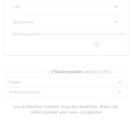
Laits
Sélectionner
Show
Options avancées
Compare
Produits pour le(s) profil(s) actif(s)
Tous les produits
Origine
Toutes les marques
La recherche renvoie trop de résultats. Merci de
sélectionner une sous-catégorie