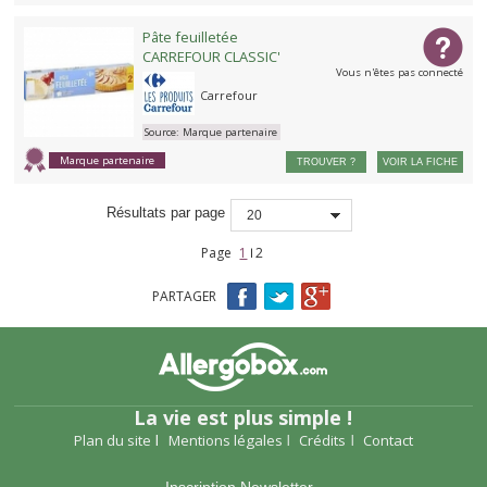
Pâte feuilletée
CARREFOUR CLASSIC'
Vous n'êtes pas connecté
Carrefour
Source:
Marque partenaire
Marque partenaire
TROUVER ?
VOIR LA FICHE
Résultats par page
20
Page
1
2
Pages
PARTAGER
La vie est plus simple !
Plan du site
Mentions légales
Crédits
Contact
Inscription Newsletter