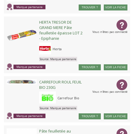
Marque partenaire
TROUVER ?
VOIR LA FICHE
HERTA TRESOR DE
GRAND MERE Pâte
Vous n'êtes pas connecté
feuilletée épaisse LOT 2
- Epiphanie
Herta
Source:
Marque partenaire
Marque partenaire
TROUVER ?
VOIR LA FICHE
CARREFOUR ROUL FEUIL
BIO 230G
Vous n'êtes pas connecté
Carrefour Bio
Source:
Marque partenaire
Marque partenaire
TROUVER ?
VOIR LA FICHE
Pâte feuilletée au