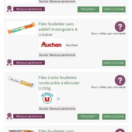
Source:
Marque partenaire
Marque partenaire
TROUVER ?
VOIR LA FICHE
Pâte feuilletée sans
additif rectangulaire &
Vous n'êtes pas connecté
créative
Auchan
Source:
Marque partenaire
Marque partenaire
VOIR LA FICHE
Pâte à tarte feuilletée
ronde prête à dérouler
Vous n'êtes pas connecté
U 230g
U
Source:
Marque partenaire
Marque partenaire
TROUVER ?
VOIR LA FICHE
Pâte feuilletée sans