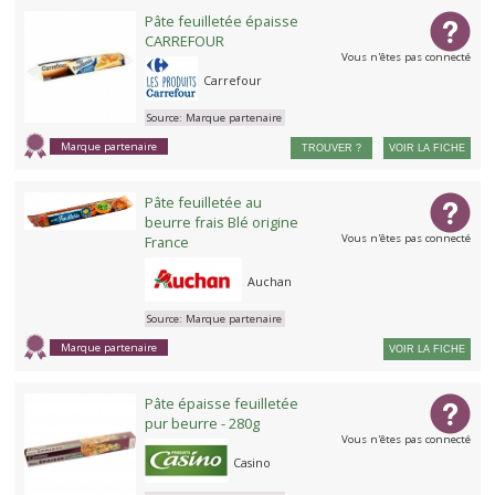
Pâte feuilletée épaisse
CARREFOUR
Vous n'êtes pas connecté
Carrefour
Source:
Marque partenaire
Marque partenaire
TROUVER ?
VOIR LA FICHE
Pâte feuilletée au
beurre frais Blé origine
Vous n'êtes pas connecté
France
Auchan
Source:
Marque partenaire
Marque partenaire
VOIR LA FICHE
Pâte épaisse feuilletée
pur beurre - 280g
Vous n'êtes pas connecté
Casino