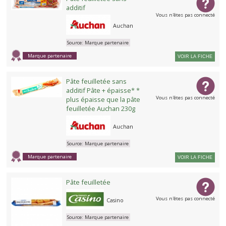
additif
Vous n'êtes pas connecté
Auchan
Source:
Marque partenaire
Marque partenaire
VOIR LA FICHE
Pâte feuilletée sans
additif Pâte + épaisse* *
Vous n'êtes pas connecté
plus épaisse que la pâte
feuilletée Auchan 230g
Auchan
Source:
Marque partenaire
Marque partenaire
VOIR LA FICHE
Pâte feuilletée
Vous n'êtes pas connecté
Casino
Source:
Marque partenaire