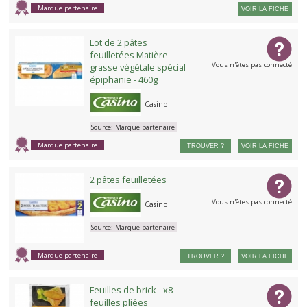
Marque partenaire
VOIR LA FICHE
Lot de 2 pâtes
feuilletées Matière
Vous n'êtes pas connecté
grasse végétale spécial
épiphanie - 460g
Casino
Source:
Marque partenaire
Marque partenaire
TROUVER ?
VOIR LA FICHE
2 pâtes feuilletées
Vous n'êtes pas connecté
Casino
Source:
Marque partenaire
Marque partenaire
TROUVER ?
VOIR LA FICHE
Feuilles de brick - x8
feuilles pliées