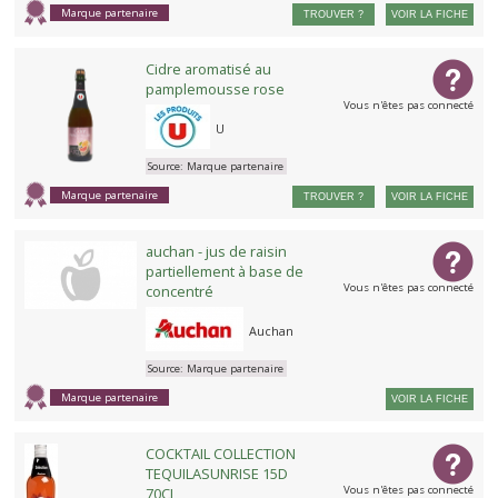
Marque partenaire
TROUVER ?
VOIR LA FICHE
Cidre aromatisé au
pamplemousse rose
Vous n'êtes pas connecté
U
Source:
Marque partenaire
Marque partenaire
TROUVER ?
VOIR LA FICHE
auchan - jus de raisin
partiellement à base de
Vous n'êtes pas connecté
concentré
Auchan
Source:
Marque partenaire
Marque partenaire
VOIR LA FICHE
COCKTAIL COLLECTION
TEQUILASUNRISE 15D
Vous n'êtes pas connecté
70CL