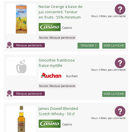
Nectar Orange à base de
jus concentré. Teneur
Vous n'êtes pas connecté
en fruits : 55% minimum
Casino
Source:
Marque partenaire
Marque partenaire
TROUVER ?
VOIR LA FICHE
Smoothie framboise
fraise myrtille
Vous n'êtes pas connecté
Auchan
Source:
Marque partenaire
Marque partenaire
VOIR LA FICHE
James Dowell Blended
Scotch Whisky - 50 cl
Vous n'êtes pas connecté
Casino