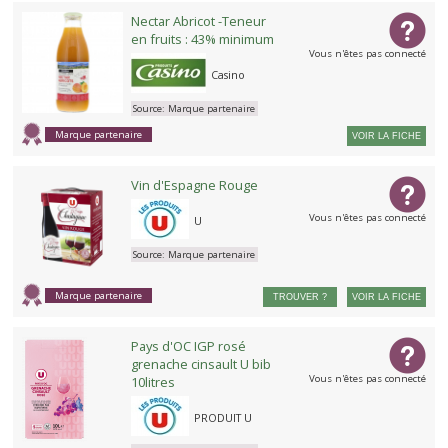
Nectar Abricot -Teneur
en fruits : 43% minimum
Vous n'êtes pas connecté
Casino
Source:
Marque partenaire
Marque partenaire
VOIR LA FICHE
Vin d'Espagne Rouge
Vous n'êtes pas connecté
U
Source:
Marque partenaire
Marque partenaire
TROUVER ?
VOIR LA FICHE
Pays d'OC IGP rosé
grenache cinsault U bib
Vous n'êtes pas connecté
10litres
PRODUIT U