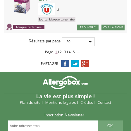
U
Source:
Marque partenaire
Marque partenaire
TROUVER ?
VOIR LA FICHE
Résultats par page
20
Page
1
2
3
4
5
…
Pages
PARTAGER
La vie est plus simple !
Plan du site
Mentions légales
Crédits
Contact
Inscription Newsletter