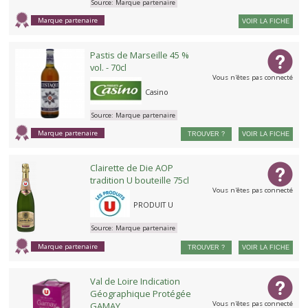
Source:
Marque partenaire
Marque partenaire
VOIR LA FICHE
Pastis de Marseille 45 %
vol. - 70cl
Vous n'êtes pas connecté
Casino
Source:
Marque partenaire
Marque partenaire
TROUVER ?
VOIR LA FICHE
Clairette de Die AOP
tradition U bouteille 75cl
Vous n'êtes pas connecté
PRODUIT U
Source:
Marque partenaire
Marque partenaire
TROUVER ?
VOIR LA FICHE
Val de Loire Indication
Géographique Protégée
Vous n'êtes pas connecté
GAMAY