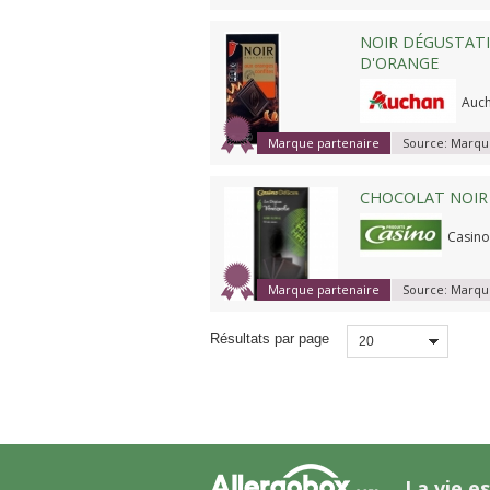
NOIR DÉGUSTATI
D'ORANGE
Auc
Marque partenaire
Source:
Marque
CHOCOLAT NOIR
Casino
Marque partenaire
Source:
Marque
Résultats par page
20
La vie es