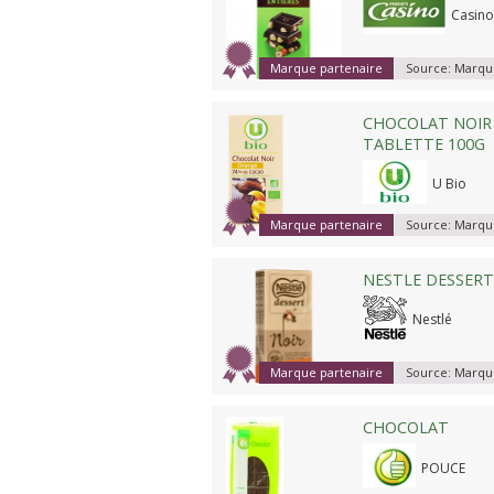
Casino
Marque partenaire
Source:
Marque
CHOCOLAT NOIR
TABLETTE 100G
U Bio
Marque partenaire
Source:
Marque
NESTLE DESSERT 
Nestlé
Marque partenaire
Source:
Marque
CHOCOLAT
POUCE