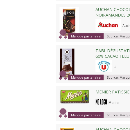
AUCHAN CHOCO
NOIRAMANDES 2
Auc
Marque partenaire
Source:
Marque
TABL.DÉGUSTAT
60% CACAO FLEUR
U
Marque partenaire
Source:
Marque
MENIER PATISSI
Menier
Marque partenaire
Source:
Marque
AUCHAN CHOCO