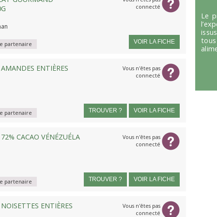
connecté
0G
Le p
l’ex
han
issu
tous
VOIR LA FICHE
 partenaire
alim
 AMANDES ENTIÈRES
Vous n'êtes pas
connecté
TROUVER ?
VOIR LA FICHE
 partenaire
 72% CACAO VÉNÉZUÉLA
Vous n'êtes pas
connecté
TROUVER ?
VOIR LA FICHE
 partenaire
NOISETTES ENTIÈRES
Vous n'êtes pas
connecté