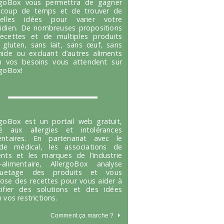
rgoBox vous permettra de gagner
coup de temps et de trouver de
velles idées pour varier votre
idien. De nombreuses propositions
ecettes et de multiples produits
 gluten, sans lait, sans œuf, sans
hide ou excluant d’autres aliments
n vos besoins vous attendent sur
rgoBox!
rgoBox est un portail web gratuit,
é aux allergies et intolérances
entaires. En partenariat avec le
e médical, les associations de
ents et les marques de l’industrie
-alimentaire, AllergoBox analyse
tiquetage des produits et vous
ose des recettes pour vous aider à
tifier des solutions et des idées
 vos restrictions.
Comment ça marche
?