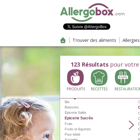
Aller au contenu principal
Trouver des aliments
Allergie
123
Résultats
pour votre
PRODUITS
RECETTES
RESTAURATIO
Bio
C
Boissons
Epicerie Salée
Epicerie Sucrée
D
Frais
D
Fruits et légumes
G
Pour bébé
P
Surgelés
P