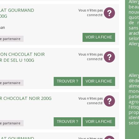
Alle
beau
LAT GOURMAND
Vous n'êtes pas
nou
connecté
00G
quot
de r
han
sans
arac
VOIR LA FICHE
selo
 partenaire
Alle
ION CHOCOLAT NOIR
Vous n'êtes pas
connecté
 DE SEL U 100G
Alle
dédi
TROUVER ?
VOIR LA FICHE
 partenaire
alim
mond
pati
ER CHOCOLAT NOIR 200G
Vous n'êtes pas
agro
connecté
l’é
prop
iden
TROUVER ?
VOIR LA FICHE
selon
 partenaire
LAT GOURMAND
Vous n'êtes pas