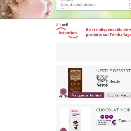
Sans allergènes majeurs
P
Végétal
S
Produits avec le logo AFDIAG
Accueil
Il est indispensable de 
produits sur l'emballa
Compare
NESTLE DESSERT
Nestlé
Marque partenaire
Source:
Marque
CHOCOLAT NOIR 
Tous le