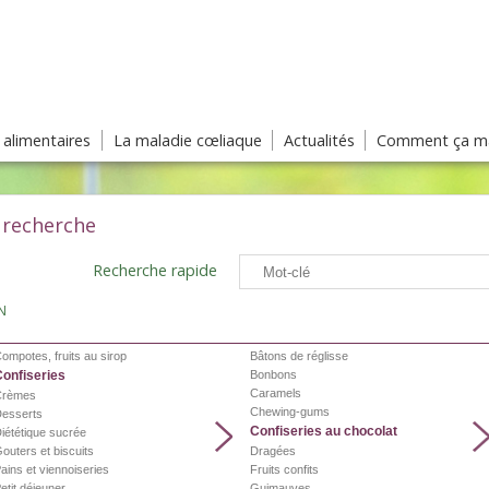
s alimentaires
La maladie cœliaque
Actualités
Comment ça ma
 recherche
Recherche rapide
N
ompotes, fruits au sirop
Bâtons de réglisse
Confiseries
Bonbons
Caramels
Crèmes
Chewing-gums
esserts
Confiseries au chocolat
iététique sucrée
outers et biscuits
Dragées
ains et viennoiseries
Fruits confits
etit déjeuner
Guimauves