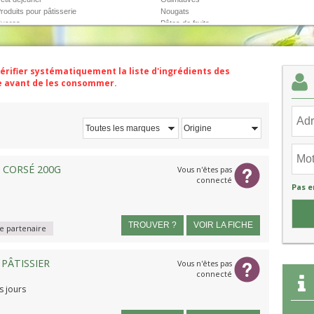
roduits pour pâtisserie
Nougats
ucres
Pâtes de fruits
Pralines
Sucettes
vérifier systématiquement la liste d'ingrédients des
ge avant de les consommer.
Toutes les marques
Origine
 CORSÉ 200G
Vous n'êtes pas
connecté
Pas e
TROUVER ?
VOIR LA FICHE
 partenaire
PÂTISSIER
Vous n'êtes pas
connecté
s jours