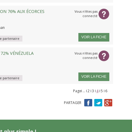
ON 76% AUX ÉCORCES
Vous n'êtes pas
connecté
han
VOIR LA FICHE
 partenaire
 72% VÉNÉZUELA
Vous n'êtes pas
connecté
VOIR LA FICHE
 partenaire
Page
Pages
…
2
3
4
5
6
PARTAGER
t plus simple !