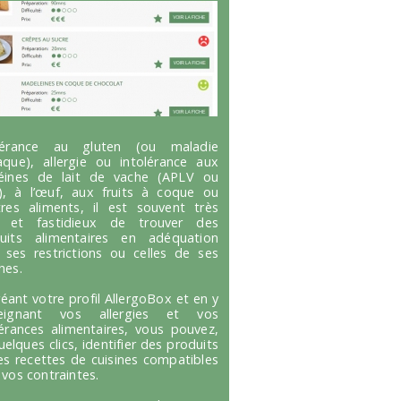
olérance au gluten (ou maladie
aque), allergie ou intolérance aux
éines de lait de vache (APLV ou
), à l’œuf, aux fruits à coque ou
tres aliments, il est souvent très
g et fastidieux de trouver des
uits alimentaires en adéquation
 ses restrictions ou celles de ses
hes.
réant votre profil AllergoBox et en y
seignant vos allergies et vos
lérances alimentaires, vous pouvez,
uelques clics, identifier des produits
es recettes de cuisines compatibles
 vos contraintes.