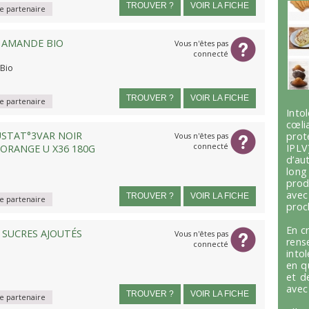
TROUVER ?
VOIR LA FICHE
 partenaire
 AMANDE BIO
Vous n'êtes pas
connecté
 Bio
TROUVER ?
VOIR LA FICHE
 partenaire
Int
cœli
STAT°3VAR NOIR
prot
Vous n'êtes pas
connecté
IPLV
 ORANGE U X36 180G
d’au
lon
prod
avec
TROUVER ?
VOIR LA FICHE
 partenaire
proc
En c
SUCRES AJOUTÉS
Vous n'êtes pas
ren
connecté
into
en q
et d
avec
TROUVER ?
VOIR LA FICHE
 partenaire