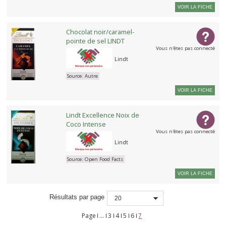
VOIR LA FICHE
Chocolat noir/caramel-
pointe de sel LINDT
Vous n'êtes pas connecté
Lindt
Source:
Autre
VOIR LA FICHE
Lindt Excellence Noix de
Coco Intense
Vous n'êtes pas connecté
Lindt
Source:
Open Food Facts
VOIR LA FICHE
Résultats par page
20
Page
…
3
4
5
6
7