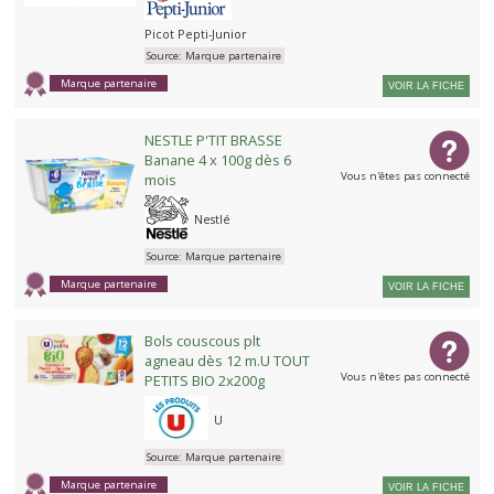
Picot Pepti-Junior
Source:
Marque partenaire
Marque partenaire
VOIR LA FICHE
NESTLE P'TIT BRASSE
Banane 4 x 100g dès 6
Vous n'êtes pas connecté
mois
Nestlé
Source:
Marque partenaire
Marque partenaire
VOIR LA FICHE
Bols couscous plt
agneau dès 12 m.U TOUT
Vous n'êtes pas connecté
PETITS BIO 2x200g
U
Source:
Marque partenaire
Marque partenaire
VOIR LA FICHE