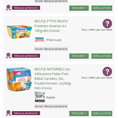
Source:
Marque partenaire
Marque partenaire
TROUVER ?
VOIR LA FICHE
NESTLE P'TITS FRUITS
Pommes Ananas 4 x
Vous n'êtes pas connecté
100g dès 6 mois
P'tits Fruits
Source:
Marque partenaire
Marque partenaire
TROUVER ?
VOIR LA FICHE
NESTLE NATURNES Les
Sélections Petits Pots
Vous n'êtes pas connecté
Bébé Carottes, Riz,
Poulet Fermier -2x200g -
Dès 6 mois
Nestlé
Source:
Marque partenaire
Marque partenaire
TROUVER ?
VOIR LA FICHE