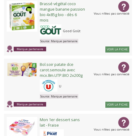
Brassé végétal coco
mangue banane passion
Vous n'êtes pas connecté
bio 4x85g bio - dès 6
mois
Good Goût
Source:
Marque partenaire
Marque partenaire
VOIR LA FICHE
Bol.soir patate dce
carot.semoule avec
Vous n'êtes pas connecté
mcx.8m.UTP.BIO 2x200g
U
Source:
Marque partenaire
Marque partenaire
VOIR LA FICHE
Mon 1er dessert sans
lait - Fraise
Vous n'êtes pas connecté