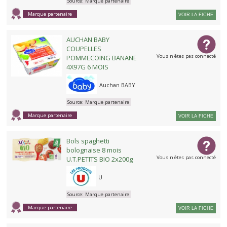
Source:
Marque partenaire
Marque partenaire
VOIR LA FICHE
AUCHAN BABY
COUPELLES
Vous n'êtes pas connecté
POMMECOING BANANE
4X97G 6 MOIS
Auchan BABY
Source:
Marque partenaire
Marque partenaire
VOIR LA FICHE
Bols spaghetti
bolognaise 8 mois
Vous n'êtes pas connecté
U.T.PETITS BIO 2x200g
U
Source:
Marque partenaire
Marque partenaire
VOIR LA FICHE