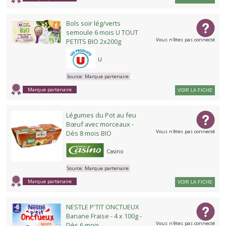
Bols soir lég/verts
semoule 6 mois U TOUT
Vous n'êtes pas connecté
PETITS BIO 2x200g
U
Source:
Marque partenaire
Marque partenaire
VOIR LA FICHE
Légumes du Pot au feu
Bœuf avec morceaux -
Vous n'êtes pas connecté
Dès 8 mois BIO
Casino
Source:
Marque partenaire
Marque partenaire
VOIR LA FICHE
NESTLE P'TIT ONCTUEUX
Banane Fraise - 4 x 100g -
Vous n'êtes pas connecté
Dès 6 mois