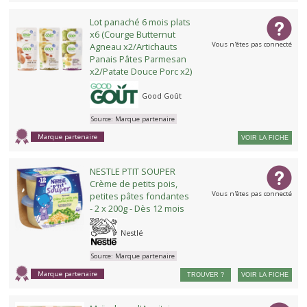
Lot panaché 6 mois plats
x6 (Courge Butternut
Vous n'êtes pas connecté
Agneau x2/Artichauts
Panais Pâtes Parmesan
x2/Patate Douce Porc x2)
Good Goût
Source:
Marque partenaire
Marque partenaire
VOIR LA FICHE
NESTLE PTIT SOUPER
Crème de petits pois,
Vous n'êtes pas connecté
petites pâtes fondantes
- 2 x 200g - Dès 12 mois
Nestlé
Source:
Marque partenaire
Marque partenaire
TROUVER ?
VOIR LA FICHE