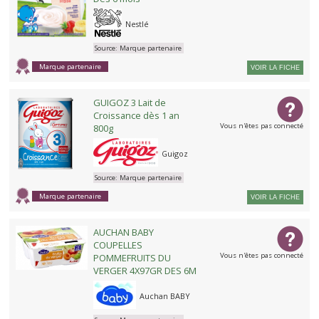
Nestlé
Source:
Marque partenaire
Marque partenaire
VOIR LA FICHE
GUIGOZ 3 Lait de
Croissance dès 1 an
Vous n'êtes pas connecté
800g
Guigoz
Source:
Marque partenaire
Marque partenaire
VOIR LA FICHE
AUCHAN BABY
COUPELLES
Vous n'êtes pas connecté
POMMEFRUITS DU
VERGER 4X97GR DES 6M
Auchan BABY