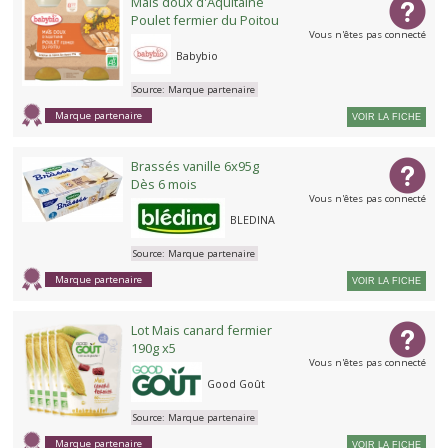
Maïs doux d'Aquitaine
Poulet fermier du Poitou
Vous n'êtes pas connecté
Babybio
Source:
Marque partenaire
Marque partenaire
VOIR LA FICHE
Brassés vanille 6x95g
Dès 6 mois
Vous n'êtes pas connecté
BLEDINA
Source:
Marque partenaire
Marque partenaire
VOIR LA FICHE
Lot Mais canard fermier
190g x5
Vous n'êtes pas connecté
Good Goût
Source:
Marque partenaire
Marque partenaire
VOIR LA FICHE