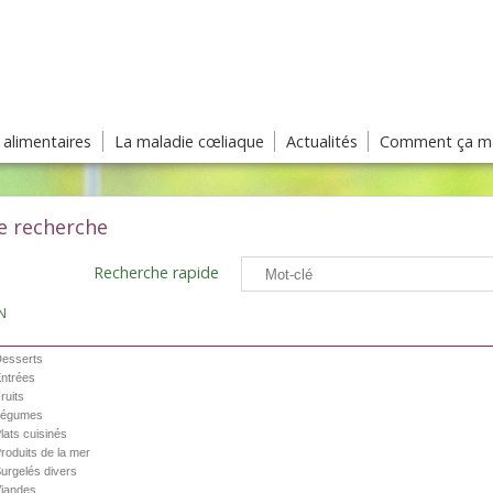
s alimentaires
La maladie cœliaque
Actualités
Comment ça ma
e recherche
Recherche rapide
N
esserts
ntrées
ruits
Légumes
lats cuisinés
roduits de la mer
urgelés divers
iandes