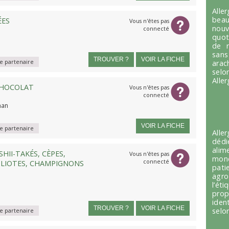
Alle
beau
ÉES
Vous n'êtes pas
nou
connecté
quot
de r
sans
TROUVER ?
VOIR LA FICHE
 partenaire
arac
selo
Alle
CHOCOLAT
Vous n'êtes pas
connecté
han
VOIR LA FICHE
 partenaire
Alle
dédi
alim
HII-TAKÉS, CÈPES,
Vous n'êtes pas
mond
connecté
OLIOTES, CHAMPIGNONS
pati
agro
l’é
prop
iden
TROUVER ?
VOIR LA FICHE
selon
 partenaire