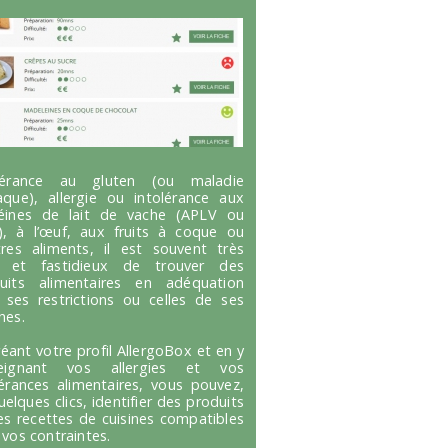
olérance au gluten (ou maladie
aque), allergie ou intolérance aux
éines de lait de vache (APLV ou
), à l’œuf, aux fruits à coque ou
tres aliments, il est souvent très
g et fastidieux de trouver des
uits alimentaires en adéquation
 ses restrictions ou celles de ses
hes.
réant votre profil AllergoBox et en y
seignant vos allergies et vos
lérances alimentaires, vous pouvez,
uelques clics, identifier des produits
es recettes de cuisines compatibles
 vos contraintes.