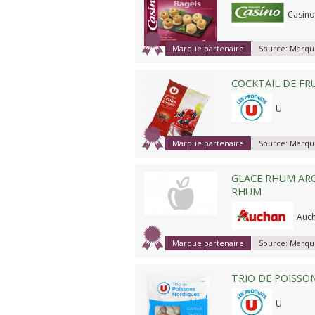
Casino
Marque partenaire
Source:
Marque
COCKTAIL DE FR
U
Marque partenaire
Source:
Marque
GLACE RHUM ARO
RHUM
Auc
Marque partenaire
Source:
Marque
TRIO DE POISSO
U