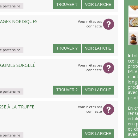
TROUVER ?
VOIR LA FICHE
 partenaire
VAGES NORDIQUES
Vous n'êtes pas
connecté
TROUVER ?
VOIR LA FICHE
 partenaire
Int
cœli
LÉGUMES SURGELÉ
Vous n'êtes pas
prot
connecté
IPLV
d’au
lon
prod
TROUVER ?
VOIR LA FICHE
 partenaire
avec
proc
SE À LA TRUFFE
Vous n'êtes pas
En c
connecté
ren
into
en q
et d
avec
VOIR LA FICHE
 partenaire