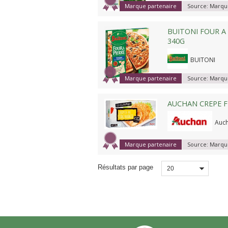
Marque partenaire
Source:
Marque
BUITONI FOUR A
340G
BUITONI
Marque partenaire
Source:
Marque
AUCHAN CREPE F
Auc
Marque partenaire
Source:
Marque
Résultats par page
20