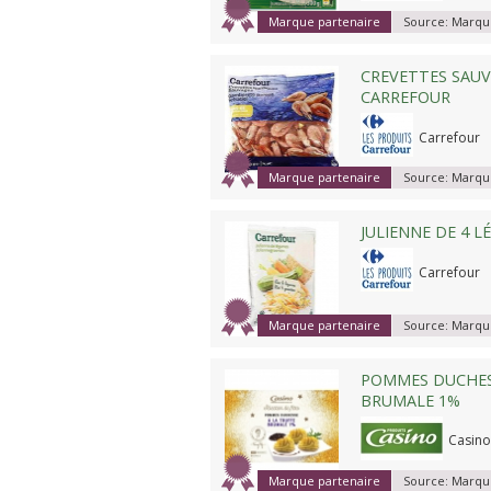
Marque partenaire
Source:
Marque
CREVETTES SAU
CARREFOUR
Carrefour
Marque partenaire
Source:
Marque
JULIENNE DE 4 
Carrefour
Marque partenaire
Source:
Marque
POMMES DUCHES
BRUMALE 1%
Casino
Marque partenaire
Source:
Marque