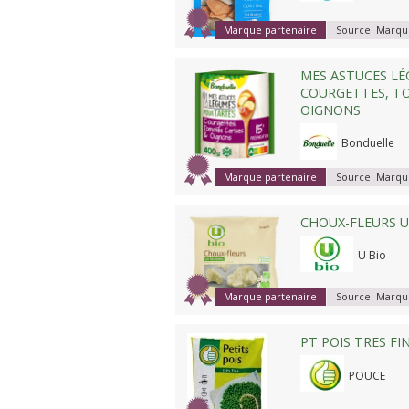
Marque partenaire
Source:
Marque
MES ASTUCES LÉ
COURGETTES, TO
OIGNONS
Bonduelle
Marque partenaire
Source:
Marque
CHOUX-FLEURS U
U Bio
Marque partenaire
Source:
Marque
PT POIS TRES FI
POUCE