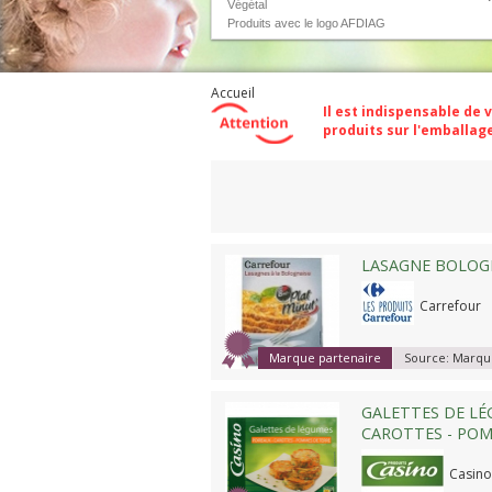
Végétal
Produits avec le logo AFDIAG
Accueil
Il est indispensable de 
produits sur l'emballa
Compare
LASAGNE BOLOGN
Carrefour
Marque partenaire
Source:
Marque
GALETTES DE LÉ
CAROTTES - POM
Casino