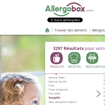
Aller au contenu principal
Trouver des aliments
Allergie
3297
Résultats
pour votr
PRODUITS
RECETTES
RESTAURATIO
Bio
Boissons
D
Epicerie Salée
E
Epicerie Sucrée
F
Frais
Fruits et légumes
P
Pour bébé
P
Surgelés
S
Sans allergènes majeurs
V