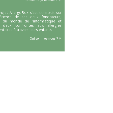
Comment ça marche
?
rojet AllergoBox s’est construit sur
périence de ses deux fondateurs,
s du monde de l’informatique et
 deux confrontés aux allergies
entaires à travers leurs enfants.
Qui sommes-nous ?