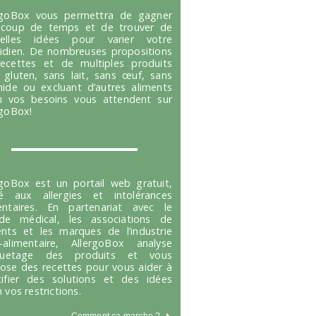
rgoBox vous permettra de gagner
coup de temps et de trouver de
velles idées pour varier votre
idien. De nombreuses propositions
ecettes et de multiples produits
 gluten, sans lait, sans œuf, sans
hide ou excluant d’autres aliments
n vos besoins vous attendent sur
rgoBox!
rgoBox est un portail web gratuit,
é aux allergies et intolérances
entaires. En partenariat avec le
e médical, les associations de
ents et les marques de l’industrie
-alimentaire, AllergoBox analyse
tiquetage des produits et vous
ose des recettes pour vous aider à
tifier des solutions et des idées
 vos restrictions.