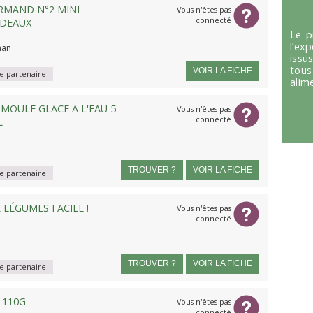
RMAND N°2 MINI
Vous n'êtes pas
connecté
RDEAUX
Le p
l’ex
han
issu
tous
VOIR LA FICHE
 partenaire
alim
MOULE GLACE A L'EAU 5
Vous n'êtes pas
connecté
L
TROUVER ?
VOIR LA FICHE
 partenaire
LÉGUMES FACILE !
Vous n'êtes pas
connecté
TROUVER ?
VOIR LA FICHE
 partenaire
 110G
Vous n'êtes pas
connecté