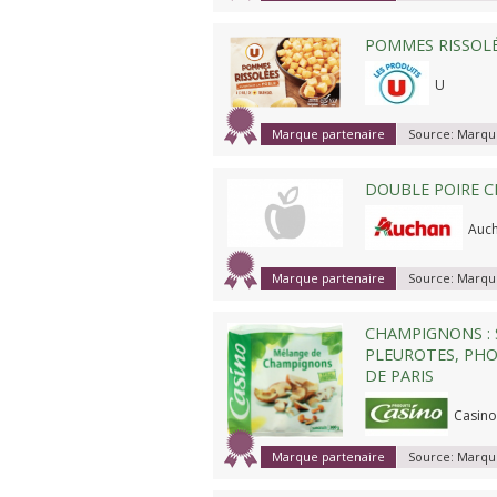
POMMES RISSOL
U
Marque partenaire
Source:
Marque
DOUBLE POIRE 
Auc
Marque partenaire
Source:
Marque
CHAMPIGNONS : S
PLEUROTES, PH
DE PARIS
Casino
Marque partenaire
Source:
Marque