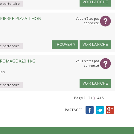
VOIR LA FICHE
 partenaire
 PIERRE PIZZA THON
Vous n'êtes pas
connecté
TROUVER ?
VOIR LA FICHE
 partenaire
ROMAGE X20 1KG
Vous n'êtes pas
connecté
han
VOIR LA FICHE
 partenaire
Page
Pages
1
2
3
4
5
…
PARTAGER