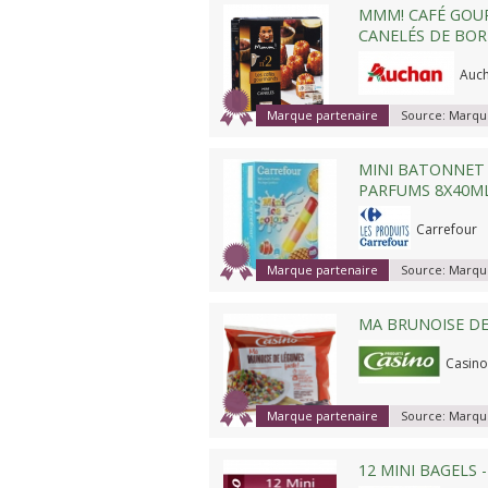
MMM! CAFÉ GOU
CANELÉS DE BO
Auc
Marque partenaire
Source:
Marque
MINI BATONNET 
PARFUMS 8X40M
Carrefour
Marque partenaire
Source:
Marque
MA BRUNOISE DE 
Casino
Marque partenaire
Source:
Marque
12 MINI BAGELS -