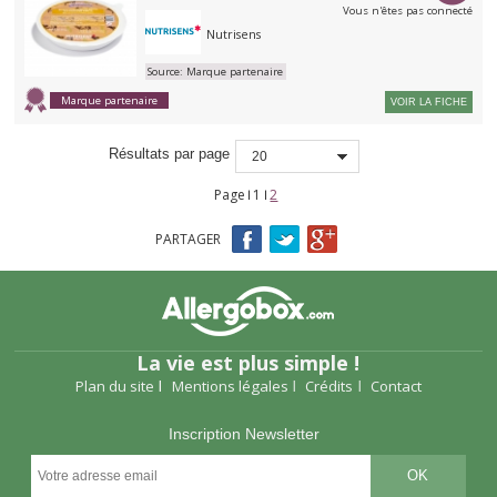
Vous n'êtes pas connecté
Nutrisens
Source:
Marque partenaire
Marque partenaire
VOIR LA FICHE
Résultats par page
20
Page
1
2
Pages
PARTAGER
La vie est plus simple !
Plan du site
Mentions légales
Crédits
Contact
Inscription Newsletter