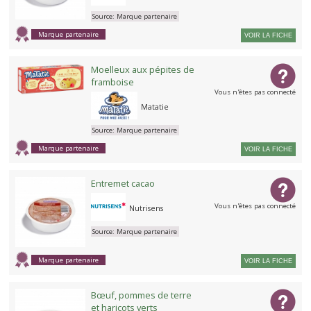
Source:
Marque partenaire
Marque partenaire
VOIR LA FICHE
Moelleux aux pépites de
framboise
Vous n'êtes pas connecté
Matatie
Source:
Marque partenaire
Marque partenaire
VOIR LA FICHE
Entremet cacao
Vous n'êtes pas connecté
Nutrisens
Source:
Marque partenaire
Marque partenaire
VOIR LA FICHE
Bœuf, pommes de terre
et haricots verts