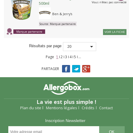
Vous n'êtes pas connecté
500ml
Ben & Jerry's
Source:
Marque partenaire
Marque partenaire
VOIR LA FICHE
Résultats par page
20
Page
1
2
3
4
5
…
Pages
PARTAGER
La vie est plus simple !
Plan du site
Mentions légales
Crédits
Contact
Inscription Newsletter