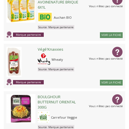
AVOINENATURE BRIQUE
Vous n'êtes pas connecté
6X1L
Auchan BIO
Source:
Marque partenaire
Marque partenaire
VOIR LA FICHE
Végé'Knaxxies
Vous n'êtes pas connecté
Wheaty
Source:
Marque partenaire
Marque partenaire
VOIR LA FICHE
BOULGHOUR
BUTTERNUT ORIENTAL
Vous n'êtes pas connecté
300G
Carrefour Veggie
Source:
Marque partenaire