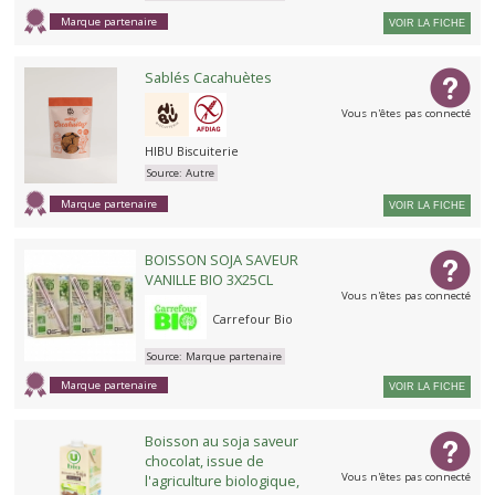
Marque partenaire
VOIR LA FICHE
Sablés Cacahuètes
Vous n'êtes pas connecté
HIBU Biscuiterie
Source:
Autre
Marque partenaire
VOIR LA FICHE
BOISSON SOJA SAVEUR
VANILLE BIO 3X25CL
Vous n'êtes pas connecté
Carrefour Bio
Source:
Marque partenaire
Marque partenaire
VOIR LA FICHE
Boisson au soja saveur
chocolat, issue de
Vous n'êtes pas connecté
l'agriculture biologique,