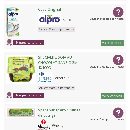
Coco Original
Vous n'êtes pas connecté
Alpro
Source:
Marque partenaire
Marque partenaire
VOIR LA FICHE
SPECIALITE SOJA AU
CHOCOLAT SANS OGM
Vous n'êtes pas connecté
4X100G
Carrefour
Source:
Marque partenaire
Marque partenaire
VOIR LA FICHE
Spacebar apéro Graines
de courge
Vous n'êtes pas connecté
Wheaty