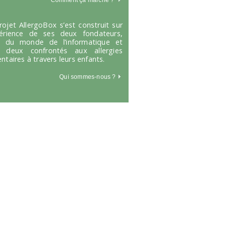
Comment ça marche
?
rojet AllergoBox s’est construit sur
périence de ses deux fondateurs,
s du monde de l’informatique et
 deux confrontés aux allergies
entaires à travers leurs enfants.
Qui sommes-nous ?