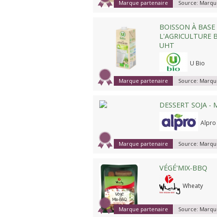
Marque partenaire
Source:
Marque
BOISSON À BASE
L'AGRICULTURE B
UHT
U Bio
Marque partenaire
Source:
Marque
DESSERT SOJA - 
Alpro
Marque partenaire
Source:
Marque
VÉGÉ'MIX-BBQ
Wheaty
Marque partenaire
Source:
Marque