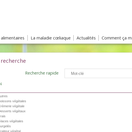
s alimentaires
La maladie cœliaque
Actualités
Comment ça ma
 recherche
Recherche rapide
N
utres
oissons végétales
rèmerie végétale
esserts végétaux
rais
laces végétales
urgelés
raiteur végétal