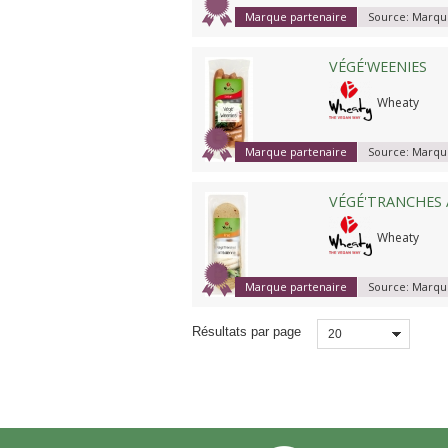
Marque partenaire
Source:
Marque
VÉGÉ'WEENIES
Wheaty
Marque partenaire
Source:
Marque
VÉGÉ'TRANCHES À
Wheaty
Marque partenaire
Source:
Marque
Résultats par page
20