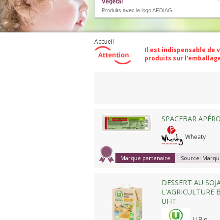
Végétal
Produits avec le logo AFDIAG
Accueil
Il est indispensable de 
produits sur l'emballa
Compare
SPACEBAR APÉR
Wheaty
Marque partenaire
Source:
Marque
DESSERT AU SOJA,
L'AGRICULTURE B
UHT
U Bio