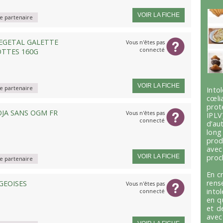
VOIR LA FICHE
 partenaire
EGETAL GALETTE
Vous n'êtes pas
connecté
OTTES 160G
VOIR LA FICHE
 partenaire
Int
cœli
prot
OJA SANS OGM FR
Vous n'êtes pas
IPLV
connecté
d’au
lon
prod
avec
VOIR LA FICHE
proc
 partenaire
En c
ren
GEOISES
Vous n'êtes pas
into
connecté
en q
et d
avec