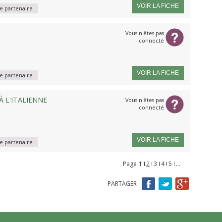
VOIR LA FICHE
 partenaire
Vous n'êtes pas
connecté
VOIR LA FICHE
 partenaire
 L'ITALIENNE
Vous n'êtes pas
connecté
VOIR LA FICHE
 partenaire
Page
Pages
1
2
3
4
5
…
PARTAGER