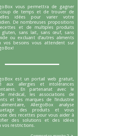
rgoBox vous permettra de gagner
coup de temps et de trouver de
velles idées pour varier votre
idien. De nombreuses propositions
ecettes et de multiples produits
 gluten, sans lait, sans œuf, sans
hide ou excluant d’autres aliments
n vos besoins vous attendent sur
rgoBox!
rgoBox est un portail web gratuit,
é aux allergies et intolérances
entaires. En partenariat avec le
e médical, les associations de
ents et les marques de l’industrie
-alimentaire, AllergoBox analyse
tiquetage des produits et vous
ose des recettes pour vous aider à
tifier des solutions et des idées
 vos restrictions.