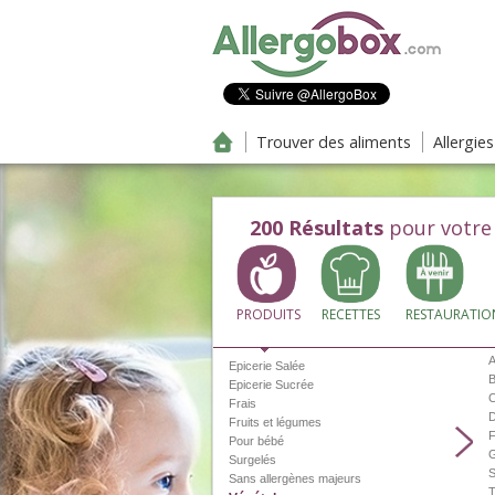
Aller au contenu principal
Trouver des aliments
Allergie
200
Résultats
pour votre
PRODUITS
RECETTES
RESTAURATIO
Bio
Boissons
A
Epicerie Salée
B
Epicerie Sucrée
C
Frais
D
Fruits et légumes
F
Pour bébé
G
Surgelés
S
Sans allergènes majeurs
T