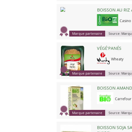
BOISSON AU RIZ 
Casino
Marque partenaire
Source:
Marque
VÉGÉ'PANÉS
Wheaty
Marque partenaire
Source:
Marque
BOISSON AMANDE
Carrefour
Marque partenaire
Source:
Marque
BOISSON SOJA SA