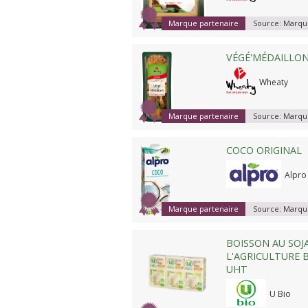
Marque partenaire
Source:
Marque
VÉGÉ'MÉDAILLO
Wheaty
Marque partenaire
Source:
Marque
COCO ORIGINAL
Alpro
Marque partenaire
Source:
Marque
BOISSON AU SOJA
L'AGRICULTURE B
UHT
U Bio