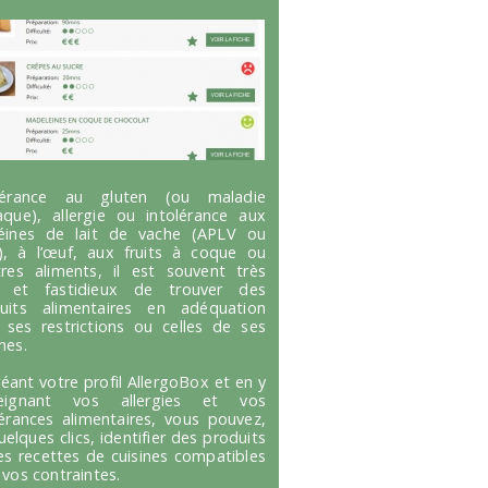
olérance au gluten (ou maladie
aque), allergie ou intolérance aux
éines de lait de vache (APLV ou
), à l’œuf, aux fruits à coque ou
tres aliments, il est souvent très
g et fastidieux de trouver des
uits alimentaires en adéquation
 ses restrictions ou celles de ses
hes.
réant votre profil AllergoBox et en y
seignant vos allergies et vos
lérances alimentaires, vous pouvez,
uelques clics, identifier des produits
es recettes de cuisines compatibles
 vos contraintes.