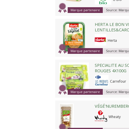
Marque partenaire
Source:
Marque
HERTA LE BON V
LENTILLES&CAR
Herta
Marque partenaire
Source:
Marque
SPECIALITE AU S
ROUGES 4X100G
Carrefour
Marque partenaire
Source:
Marque
VÉGÉ'NUREMBER
Wheaty