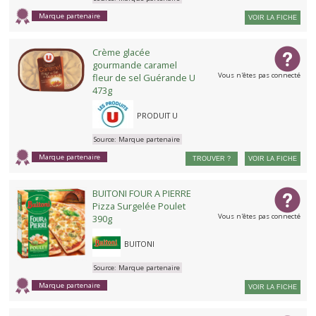
Marque partenaire
VOIR LA FICHE
Crème glacée
gourmande caramel
Vous n'êtes pas connecté
fleur de sel Guérande U
473g
PRODUIT U
Source:
Marque partenaire
Marque partenaire
TROUVER ?
VOIR LA FICHE
BUITONI FOUR A PIERRE
Pizza Surgelée Poulet
Vous n'êtes pas connecté
390g
BUITONI
Source:
Marque partenaire
Marque partenaire
VOIR LA FICHE