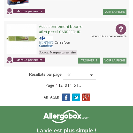
Marque partenaire
VOIR LA FICHE
Assaisonnement beurre
ail et persil CARREFOUR
Vous n'êtes pas connecté
Carrefour
Source:
Marque partenaire
Marque partenaire
TROUVER ?
VOIR LA FICHE
Résultats par page
20
Page
1
2
3
4
5
…
Pages
PARTAGER
La vie est plus simple !