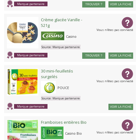
Marque partenaire
TROUVER ?
VOIR LA FICHE
Crème glacée Vanille -
521g
Vous n'êtes pas connecté
Casino
Source:
Marque partenaire
Marque partenaire
TROUVER ?
VOIR LA FICHE
30 mini-feuilletés
surgelés
Vous n'êtes pas connecté
POUCE
Source:
Marque partenaire
Marque partenaire
VOIR LA FICHE
Framboises entières Bio
Vous n'êtes pas connecté
Casino Bio