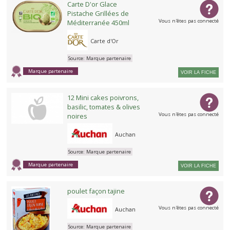
Carte D'or Glace
Pistache Grillées de
Vous n'êtes pas connecté
Méditerranée 450ml
Carte d'Or
Source:
Marque partenaire
Marque partenaire
VOIR LA FICHE
12 Mini cakes poivrons,
basilic, tomates & olives
Vous n'êtes pas connecté
noires
Auchan
Source:
Marque partenaire
Marque partenaire
VOIR LA FICHE
poulet façon tajine
Vous n'êtes pas connecté
Auchan
Source:
Marque partenaire