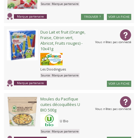
Source:
Marque partenaire
Marque partenaire
TROUVER ?
VOIR LA FICHE
Duo Lait et fruit (Orange,
Fraise, Citron vert,
Vous n'êtes pas connecté
Abricot, Fruits rouges) -
10x41g
Les Doodingues
Source:
Marque partenaire
Marque partenaire
VOIR LA FICHE
Moules du Pacifique
cuites décoquillées U
Vous n'êtes pas connecté
BIO 500g
U Bio
Source:
Marque partenaire