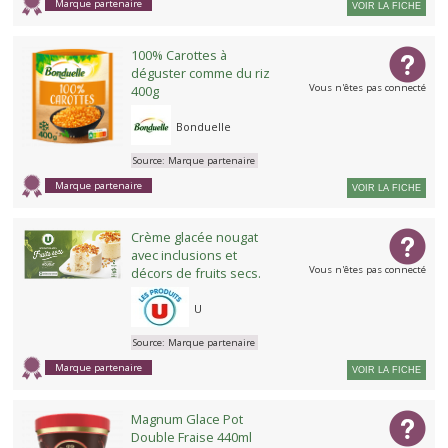
Marque partenaire
VOIR LA FICHE
100% Carottes à
déguster comme du riz
Vous n'êtes pas connecté
400g
Bonduelle
Source:
Marque partenaire
Marque partenaire
VOIR LA FICHE
Crème glacée nougat
avec inclusions et
Vous n'êtes pas connecté
décors de fruits secs.
U
Source:
Marque partenaire
Marque partenaire
VOIR LA FICHE
Magnum Glace Pot
Double Fraise 440ml