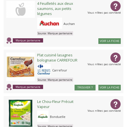
4 Feuilletés aux deux
saumons, aux petits
Vous n'êtes pas connecté
légumes
Auchan
Source:
Marque partenaire
Marque partenaire
VOIR LA FICHE
Plat cuisiné lasagnes
bolognaise CARREFOUR
Vous n'êtes pas connecté
Carrefour
Source:
Marque partenaire
Marque partenaire
TROUVER ?
VOIR LA FICHE
Le Chou-Fleur Précuit
Vapeur
Vous n'êtes pas connecté
Bonduelle
Source:
Marque partenaire