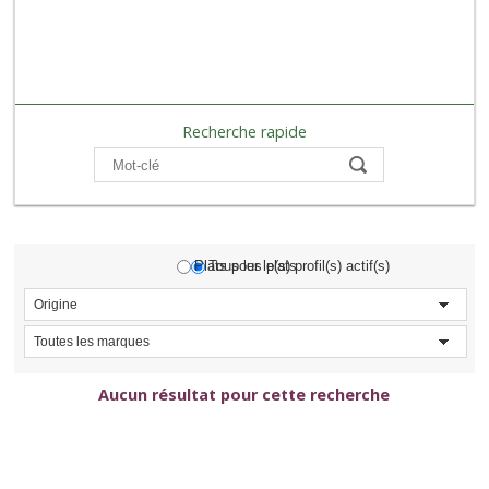
Recherche rapide
Compare
Plats pour le(s) profil(s) actif(s)
Tous les plats
Origine
Toutes les marques
Aucun résultat pour cette recherche