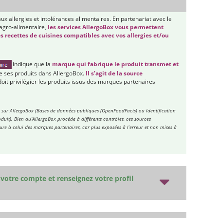
aux allergies et intolérances alimentaires. En partenariat avec le
 agro-alimentaire,
les services AllergoBox vous permettent
s recettes de cuisines compatibles avec vos allergies et/ou
indique que la
marque qui fabrique le produit transmet et
 ses produits dans AllergoBox.
Il s’agit de la source
ur doit privilégier les produits issus des marques partenaires
es sur AllergoBox (Bases de données publiques (OpenFoodFacts) ou Identification
duit). Bien qu’AllergoBox procède à différents contrôles, ces sources
eure à celui des marques partenaires, car plus exposées à l’erreur et non mises à
votre compte et renseignez votre profil