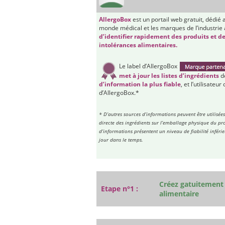
AllergoBox
est un portail web gratuit, dédié 
monde médical et les marques de l’industrie
d’identifier rapidement des produits et de
intolérances alimentaires.
Le label d’AllergoBox
met à jour les listes d’ingrédients
de
d’information la plus fiable
, et l’utilisate
d’AllergoBox.*
* D’autres sources d’informations peuvent être utilisé
directe des ingrédients sur l’emballage physique du pro
d’informations présentent un niveau de fiabilité inféri
jour dans le temps.
Créez gatuitement 
Etape n°1 :
alimentaire