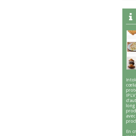
Int
cœli
prot
IPLV
d’au
lon
prod
avec
proc
En c