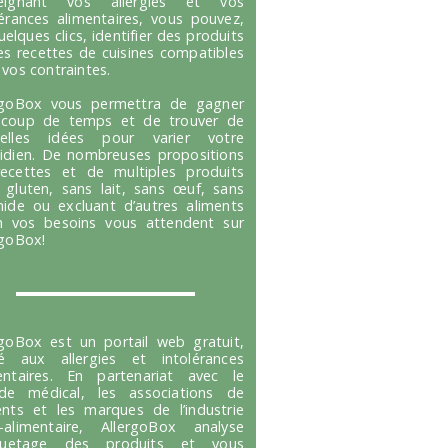
seignant vos allergies et vos
lérances alimentaires, vous pouvez,
uelques clics, identifier des produits
es recettes de cuisines compatibles
 vos contraintes.
rgoBox vous permettra de gagner
coup de temps et de trouver de
velles idées pour varier votre
idien. De nombreuses propositions
ecettes et de multiples produits
 gluten, sans lait, sans œuf, sans
hide ou excluant d’autres aliments
n vos besoins vous attendent sur
rgoBox!
rgoBox est un portail web gratuit,
é aux allergies et intolérances
entaires. En partenariat avec le
e médical, les associations de
ents et les marques de l’industrie
-alimentaire, AllergoBox analyse
tiquetage des produits et vous