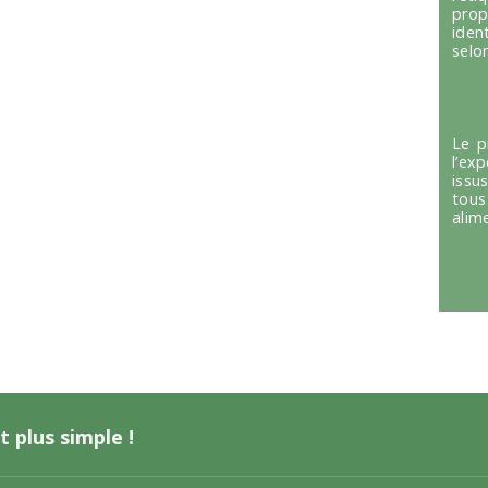
prop
iden
selon
Le p
l’ex
issu
tous
alim
t plus simple !