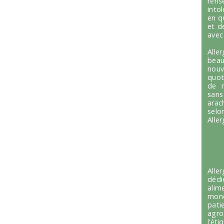
ren
into
en q
et d
avec
Alle
beau
nou
quot
de r
sans
arac
selo
Alle
Alle
dédi
alim
mond
pati
agro
l’é