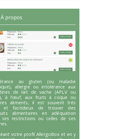
À propos
olérance au gluten (ou maladie
aque), allergie ou intolérance aux
éines de lait de vache (APLV ou
), à l’œuf, aux fruits à coque ou
tres aliments, il est souvent très
g et fastidieux de trouver des
uits alimentaires en adéquation
 ses restrictions ou celles de ses
hes.
réant votre profil AllergoBox et en y