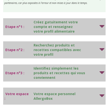
partenaires, car plus exposées à l’erreur et non mises à jour dans le temps.
Créez gatuitement votre
Etape n°1 :
compte et renseignez
votre profil alimentaire
Recherchez produits et
Etape n°2 :
recettes compatibles avec
votre profil
Identifiez simplement les
Etape n°3 :
produits et recettes qui vous
conviennent
Votre espace
Votre espace personnel
:
AllergoBox