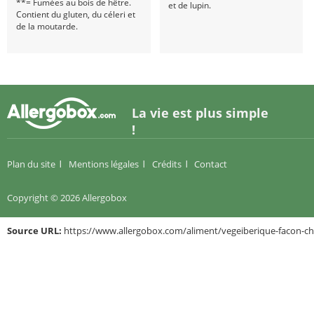
**= Fumées au bois de hêtre.
et de lupin.
Contient du gluten, du céleri et
de la moutarde.
La vie est plus simple
!
Plan du site
Mentions légales
Crédits
Contact
Copyright © 2026 Allergobox
Source URL:
https://www.allergobox.com/aliment/vegeiberique-facon-ch