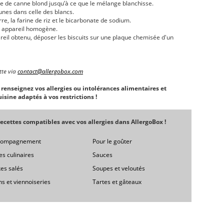
cre de canne blond jusqu’à ce que le mélange blanchisse.
unes dans celle des blancs.
e, la farine de riz et le bicarbonate de sodium.
n appareil homogène.
areil obtenu, déposer les biscuits sur une plaque chemisée d'un
tte via
contact@allergobox.com
, renseignez vos allergies ou intolérances alimentaires et
isine adaptés à vos restrictions !
ecettes compatibles avec vos allergies dans AllergoBox !
compagnement
Pour le goûter
es culinaires
Sauces
es salés
Soupes et veloutés
ns et viennoiseries
Tartes et gâteaux