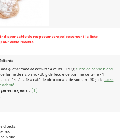
st indispensable de respecter scrupuleusement la liste
pour cette recette.
édients
 une quarantaine de biscuits
: 4 œufs - 130 g
sucre de canne blond
-
 de farine de riz blanc - 30 g de fécule de pomme de terre - 1
se cuillère à café à café de bicarbonate de sodium - 30 g de
sucre
e adapté
rgènes majeurs :
.
es d'œufs.
ferme.
ne blond.