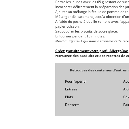
Battre les jaunes avec les 65 g restant de su
Incorporer délicatement la préparation des ja
Ajouter au mélange la fécule de pomme de terr
Mélanger délicatement jusqu'a obtention d'u
A l'aide du poche à douille remplie avec l'app
papier cuisson.
Saupoudrer les biscuits de sucre glace.
Enfourner pendant 15 minutes.
Merci à Brigitte81 qui nous a transmis cette rece
----------
Créez gratuitement votre profil AllergoBox
retrouvez des produits et des recettes de cu
----------
Retrouvez des centaines d'autres r
Pour l'apéritif
Ac
Entrées
Aid
Plats
Cak
Desserts
Pai