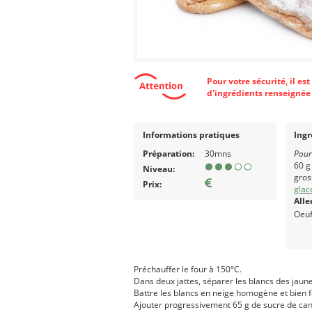
Pour votre sécurité, il e
d'ingrédients renseignée 
Informations pratiques
Ingr
Préparation:
30mns
Pour
60 g
Niveau:
gros
Prix:
glac
Alle
Oeuf
Préchauffer le four à 150°C.
Dans deux jattes, séparer les blancs des jaun
Battre les blancs en neige homogène et bien 
Ajouter progressivement 65 g de sucre de can