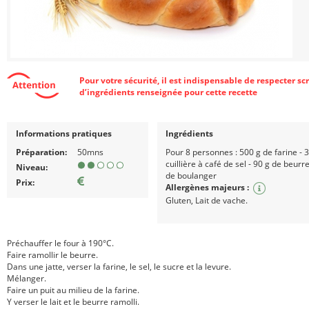
Pour votre sécurité, il est indispensable de respecter s
d’ingrédients renseignée pour cette recette
Informations pratiques
Ingrédients
Préparation:
50mns
Pour 8 personnes : 500 g de farine - 3
cuillière à café de sel - 90 g de beurre
Niveau:
de boulanger
Prix:
Allergènes majeurs :
Gluten, Lait de vache.
Préchauffer le four à 190°C.
Faire ramollir le beurre.
Dans une jatte, verser la farine, le sel, le sucre et la levure.
Mélanger.
Faire un puit au milieu de la farine.
Y verser le lait et le beurre ramolli.