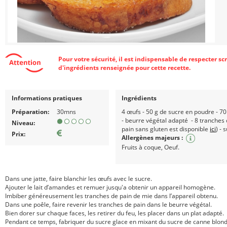
Pour votre sécurité, il est indispensable de respecter s
d'ingrédients renseignée pour cette recette.
Informations pratiques
Ingrédients
Préparation:
30mns
4 œufs - 50 g de sucre en poudre - 70 
- beurre végétal adapté - 8 tranches
Niveau:
pain sans gluten est disponible
ici
) -
Prix:
Allergènes majeurs :
Fruits à coque, Oeuf.
Dans une jatte, faire blanchir les œufs avec le sucre.
Ajouter le lait d’amandes et remuer jusqu'a obtenir un appareil homogène.
Imbiber généreusement les tranches de pain de mie dans l’appareil obtenu.
Dans une poêle, faire revenir les tranches de pain dans le beurre végétal.
Bien dorer sur chaque faces, les retirer du feu, les placer dans un plat adapté.
Pendant ce temps, fabriquer du sucre glace en mixant du sucre de canne blond