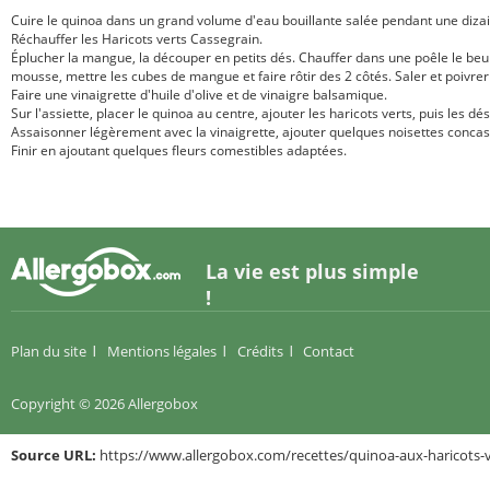
Cuire le quinoa dans un grand volume d'eau bouillante salée pendant une dizai
Réchauffer les Haricots verts Cassegrain.
Éplucher la mangue, la découper en petits dés. Chauffer dans une poêle le beu
mousse, mettre les cubes de mangue et faire rôtir des 2 côtés. Saler et poivre
Faire une vinaigrette d'huile d'olive et de vinaigre balsamique.
Sur l'assiette, placer le quinoa au centre, ajouter les haricots verts, puis les d
Assaisonner légèrement avec la vinaigrette, ajouter quelques noisettes concass
Finir en ajoutant quelques fleurs comestibles adaptées.
La vie est plus simple
!
Plan du site
Mentions légales
Crédits
Contact
Copyright © 2026 Allergobox
Source URL:
https://www.allergobox.com/recettes/quinoa-aux-haricots-v