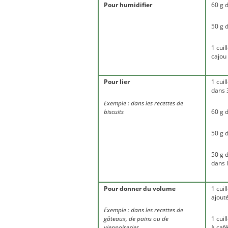
Pour humidifier
60 g 
50 g 
1 cui
cajou
Pour lier
1 cui
dans 
Exemple : dans les recettes de
biscuits
60 g 
50 g 
50 g d
dans l
Pour donner du volume
1 cui
ajouté
Exemple : dans les recettes de
gâteaux, de pains ou de
1 cuil
viennoiseries
à caf