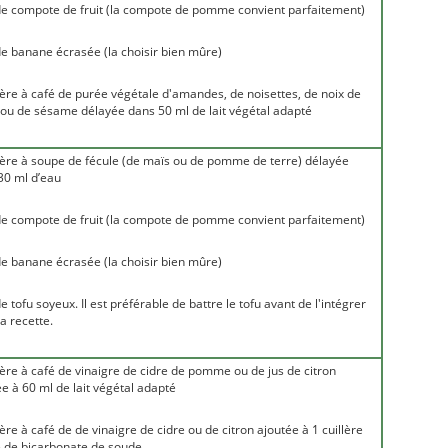
de compote de fruit (la compote de pomme convient parfaitement)
de banane écrasée (la choisir bien mûre)
llère à café de purée végétale d'amandes, de noisettes, de noix de
 ou de sésame délayée dans 50 ml de lait végétal adapté
llère à soupe de fécule (de maïs ou de pomme de terre) délayée
30 ml d’eau
de compote de fruit (la compote de pomme convient parfaitement)
de banane écrasée (la choisir bien mûre)
e tofu soyeux. Il est préférable de battre le tofu avant de l'intégrer
a recette.
llère à café de vinaigre de cidre de pomme ou de jus de citron
e à 60 ml de lait végétal adapté
lère à café de de vinaigre de cidre ou de citron ajoutée à 1 cuillère
é de bicarbonate de soude