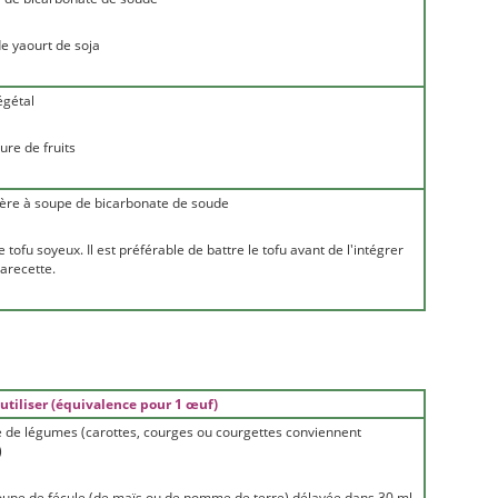
de yaourt de soja
égétal
ure de fruits
llère à soupe de bicarbonate de soude
 tofu soyeux. Il est préférable de battre le tofu avant de l'intégrer
larecette.
 utiliser (équivalence pour 1 œuf)
e de légumes (carottes, courges ou courgettes conviennent
)
soupe de fécule (de maïs ou de pomme de terre) délayée dans 30 ml