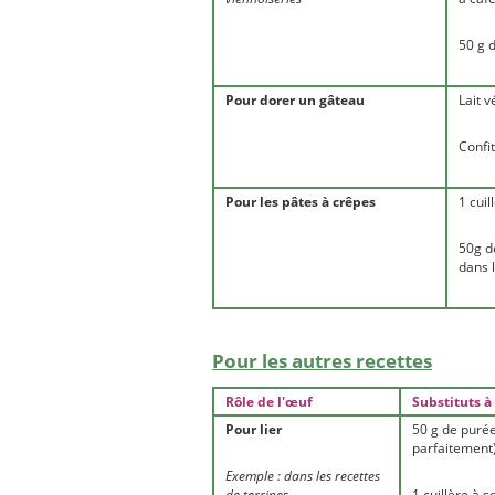
50 g 
Pour dorer un gâteau
Lait v
Confit
Pour les pâtes à crêpes
1 cui
50g de
dans 
Pour les autres recettes
Rôle de l'œuf
Substituts à
Pour lier
50 g de puré
parfaitement
Exemple : dans les recettes
de terrines
1 cuillère à 