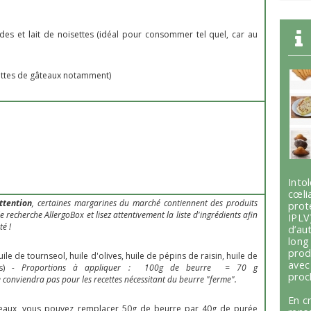
ndes et lait de noisettes (idéal pour consommer tel quel, car au
ecettes de gâteaux notamment)
Int
cœli
ttention
, certaines margarines du marché contiennent des produits
prot
 de recherche AllergoBox et lisez attentivement la liste d'ingrédients afin
IPLV
é !
d’au
lon
prod
ile de tournseol, huile d'olives, huile de pépins de raisin, huile de
avec
s)
- Proportions à appliquer : 100g de beurre = 70 g
proc
e conviendra pas pour les recettes nécessitant du beurre "ferme".
En c
teaux, vous pouvez remplacer 50g de beurre par 40g de purée