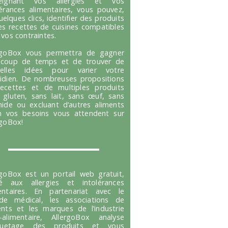
seignant vos allergies et vos
lérances alimentaires, vous pouvez,
uelques clics, identifier des produits
es recettes de cuisines compatibles
 vos contraintes.
rgoBox vous permettra de gagner
coup de temps et de trouver de
velles idées pour varier votre
idien. De nombreuses propositions
ecettes et de multiples produits
 gluten, sans lait, sans œuf, sans
hide ou excluant d’autres aliments
n vos besoins vous attendent sur
rgoBox!
rgoBox est un portail web gratuit,
é aux allergies et intolérances
entaires. En partenariat avec le
e médical, les associations de
ents et les marques de l’industrie
-alimentaire, AllergoBox analyse
tiquetage des produits et vous