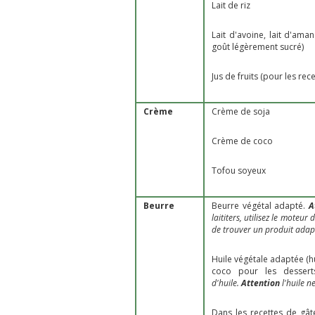
Lait de riz
Lait d'avoine, lait d'ama
goût légèrement sucré)
Jus de fruits (pour les r
Crème
Crème de soja
Crème de coco
Tofou soyeux
Beurre
Beurre végétal adapté.
A
laititers, utilisez le moteur
de trouver un produit adapt
Huile végétale adaptée (hu
coco pour les dessert
d'huile.
Attention
l'huile n
Dans les recettes de gâ