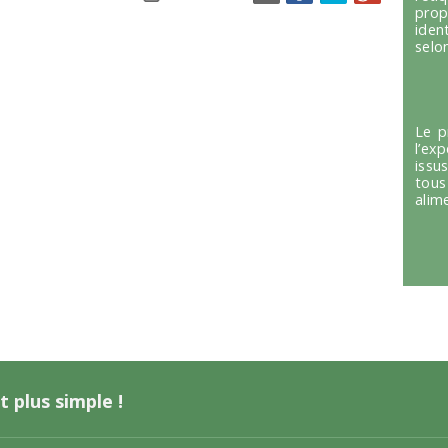
prop
iden
selon
Le p
l’ex
issu
tous
alim
t plus simple !