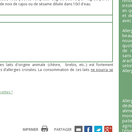
ren
de noix de cajou ou de sésame diluée dans 10cl d'eau.
into
en q
et d
avec
Alle
beau
nou
quot
de r
sans
arac
tres laits d'origine animale (chèvre, brebis, etc..) est fortement
selo
és d’allergies croisées. La consommation de ces laits
ne pourra se
Alle
cettes ?
Alle
dédi
alim
mond
pati
agro
IMPRIMER
PARTAGER
l’é