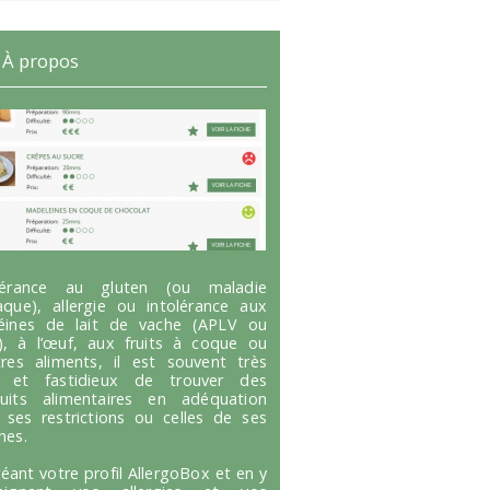
À propos
olérance au gluten (ou maladie
aque), allergie ou intolérance aux
éines de lait de vache (APLV ou
), à l’œuf, aux fruits à coque ou
tres aliments, il est souvent très
g et fastidieux de trouver des
uits alimentaires en adéquation
 ses restrictions ou celles de ses
hes.
réant votre profil AllergoBox et en y