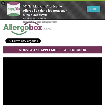
×
"01Net Magazine" présente
VOIR
AllergoBox dans les nouveaux
sites à découvrir
Application mobile
Aller au contenu principal
GRATUIT - Sur Google Play
NOUVEAU ! L'APPLI MOBILE ALLERGOBOX