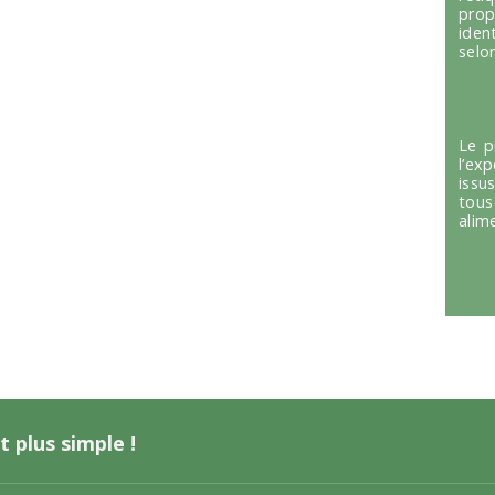
prop
iden
selon
Le p
l’ex
issu
tous
alim
t plus simple !