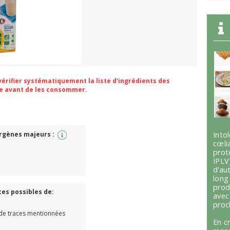
 vérifier systématiquement la liste d'ingrédients des
ge avant de les consommer.
ergènes majeurs :
Int
cœli
prot
.
IPLV
d’au
lon
prod
ces possibles de:
avec
proc
de traces mentionnées
En c