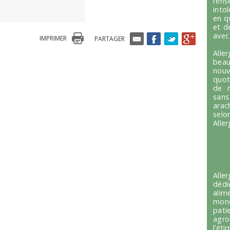
ren
into
en q
et d
avec
IMPRIMER
PARTAGER
Alle
beau
nou
quot
de r
sans
arac
selo
Alle
Alle
dédi
alim
mond
pati
agro
l’é