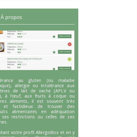
À propos
olérance au gluten (ou maladie
aque), allergie ou intolérance aux
éines de lait de vache (APLV ou
), à l’œuf, aux fruits à coque ou
tres aliments, il est souvent très
g et fastidieux de trouver des
uits alimentaires en adéquation
 ses restrictions ou celles de ses
hes.
réant votre profil AllergoBox et en y