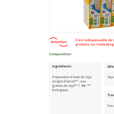
Il est indispensable de
produits sur l'emballa
Composition
Ingrédients:
All
Préparation à base de soja
Soja
(origine France)** : eau,
graines de soja** 7.4%. **
biologique
Tra
Pas 