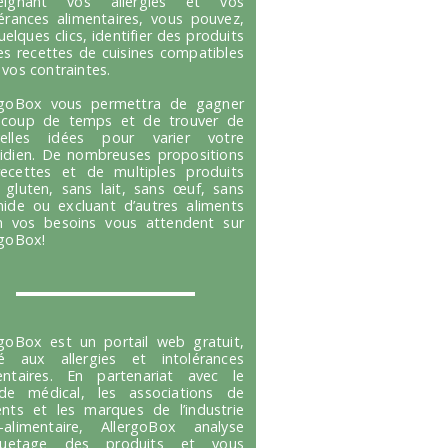
seignant vos allergies et vos
lérances alimentaires, vous pouvez,
uelques clics, identifier des produits
es recettes de cuisines compatibles
 vos contraintes.
rgoBox vous permettra de gagner
coup de temps et de trouver de
velles idées pour varier votre
idien. De nombreuses propositions
ecettes et de multiples produits
 gluten, sans lait, sans œuf, sans
hide ou excluant d’autres aliments
n vos besoins vous attendent sur
rgoBox!
rgoBox est un portail web gratuit,
é aux allergies et intolérances
entaires. En partenariat avec le
e médical, les associations de
ents et les marques de l’industrie
-alimentaire, AllergoBox analyse
tiquetage des produits et vous