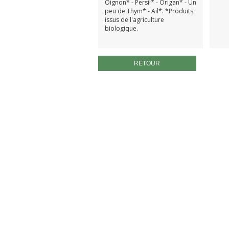
Oignon* - Persil* - Origan* - Un
peu de Thym* - Ail*. *Produits
issus de l'agriculture
biologique.
RETOUR