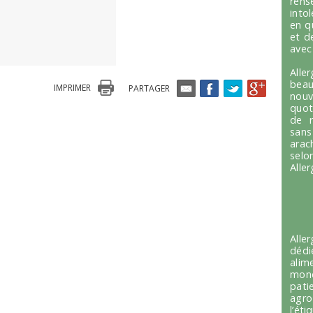
ren
into
en q
et d
avec
Alle
beau
IMPRIMER
PARTAGER
nou
quot
de r
sans
arac
selo
Alle
Alle
dédi
alim
mond
pati
agro
l’é