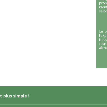
prop
iden
selon
Le p
l’ex
issu
tous
alim
t plus simple !