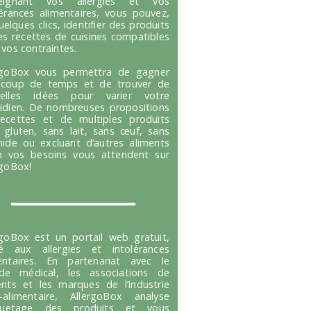
seignant vos allergies et vos
lérances alimentaires, vous pouvez,
uelques clics, identifier des produits
es recettes de cuisines compatibles
 vos contraintes.
rgoBox vous permettra de gagner
coup de temps et de trouver de
velles idées pour varier votre
idien. De nombreuses propositions
ecettes et de multiples produits
 gluten, sans lait, sans œuf, sans
hide ou excluant d’autres aliments
n vos besoins vous attendent sur
rgoBox!
rgoBox est un portail web gratuit,
é aux allergies et intolérances
entaires. En partenariat avec le
e médical, les associations de
ents et les marques de l’industrie
-alimentaire, AllergoBox analyse
tiquetage des produits et vous