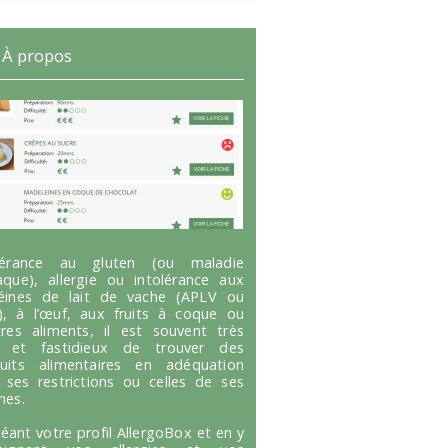
À propos
olérance au gluten (ou maladie
aque), allergie ou intolérance aux
éines de lait de vache (APLV ou
), à l’œuf, aux fruits à coque ou
tres aliments, il est souvent très
g et fastidieux de trouver des
uits alimentaires en adéquation
 ses restrictions ou celles de ses
hes.
réant votre profil AllergoBox et en y