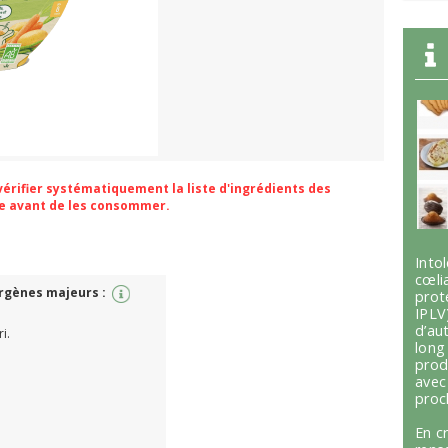
 vérifier systématiquement la liste d'ingrédients des
ge avant de les consommer.
Int
cœli
ergènes majeurs :
prot
IPLV
d’au
ri.
lon
prod
avec
proc
En c