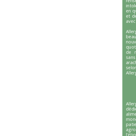
ren
into
en q
et d
avec
Alle
beau
nou
quot
de r
sans
arac
selo
Alle
Alle
dédi
alim
mond
pati
agro
l’é