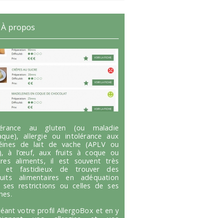
À propos
olérance au gluten (ou maladie
aque), allergie ou intolérance aux
éines de lait de vache (APLV ou
), à l’œuf, aux fruits à coque ou
tres aliments, il est souvent très
g et fastidieux de trouver des
uits alimentaires en adéquation
 ses restrictions ou celles de ses
hes.
réant votre profil AllergoBox et en y