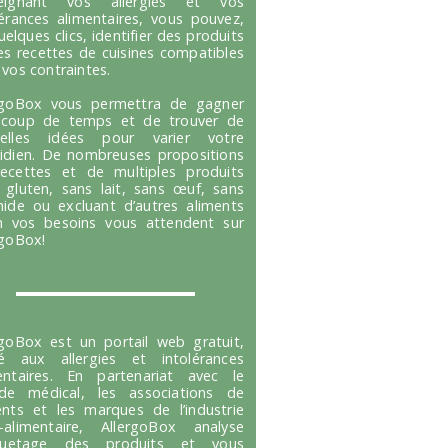
seignant vos allergies et vos
lérances alimentaires, vous pouvez,
uelques clics, identifier des produits
es recettes de cuisines compatibles
 vos contraintes.
rgoBox vous permettra de gagner
coup de temps et de trouver de
velles idées pour varier votre
idien. De nombreuses propositions
ecettes et de multiples produits
 gluten, sans lait, sans œuf, sans
hide ou excluant d’autres aliments
n vos besoins vous attendent sur
rgoBox!
rgoBox est un portail web gratuit,
é aux allergies et intolérances
entaires. En partenariat avec le
e médical, les associations de
ents et les marques de l’industrie
-alimentaire, AllergoBox analyse
tiquetage des produits et vous