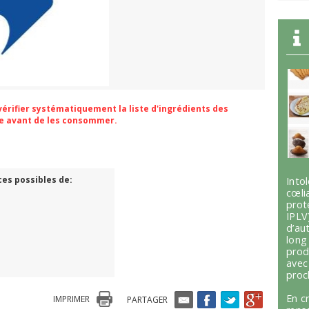
 vérifier systématiquement la liste d'ingrédients des
ge avant de les consommer.
ces possibles de:
Int
cœli
prot
IPLV
d’au
lon
prod
avec
proc
En c
IMPRIMER
PARTAGER