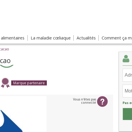
s alimentaires
La maladie cœliaque
Actualités
Comment ça ma
cacao
acao
Marque partenaire
Vous n'êtes pas
connecté
Pas e