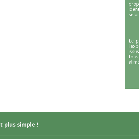
prop
iden
selon
Le p
l’ex
issu
tous
alim
t plus simple !