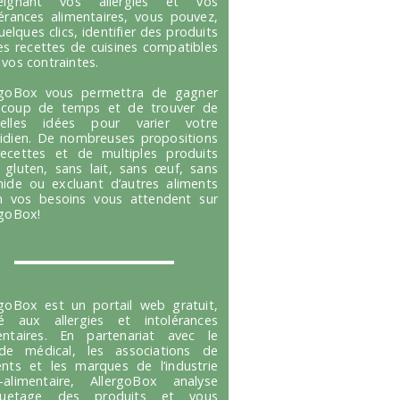
seignant vos allergies et vos
lérances alimentaires, vous pouvez,
uelques clics, identifier des produits
es recettes de cuisines compatibles
 vos contraintes.
rgoBox vous permettra de gagner
coup de temps et de trouver de
velles idées pour varier votre
idien. De nombreuses propositions
ecettes et de multiples produits
 gluten, sans lait, sans œuf, sans
hide ou excluant d’autres aliments
n vos besoins vous attendent sur
rgoBox!
rgoBox est un portail web gratuit,
é aux allergies et intolérances
entaires. En partenariat avec le
e médical, les associations de
ents et les marques de l’industrie
-alimentaire, AllergoBox analyse
tiquetage des produits et vous