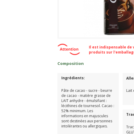
Il est indispensable de
produits sur l'emballa
Composition
Ingrédients:
All
Pâte de cacao - sucre - beurre
Lait
de cacao - matière grasse de
LAIT anhydre - émulsifiant :
lécithines de tournesol. Cacao :
52% minimum. Les
Tra
informations en majuscules
sont destinées aux personnes
intolérantes ou allergiques.
Trac
GLUT