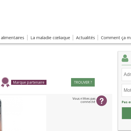
s alimentaires
La maladie cœliaque
Actualités
Comment ça ma
Marque partenaire
TROUVER ?
Vous n'êtes pas
connecté
Pas e