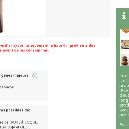
 vérifier systématiquement la liste d'ingrédients des
ge avant de les consommer.
ergènes majeurs :
Int
cœli
prot
 de vache.
IPLV
d’au
lon
prod
avec
ces possibles de:
proc
es de FRUITS À COQUE,
En c
EN, SOJA et OEUF.