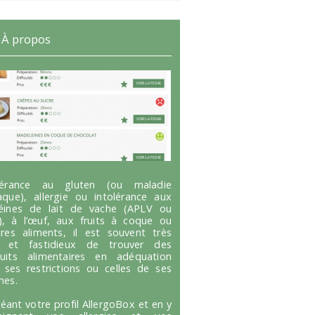
À propos
olérance au gluten (ou maladie
aque), allergie ou intolérance aux
éines de lait de vache (APLV ou
), à l’œuf, aux fruits à coque ou
tres aliments, il est souvent très
g et fastidieux de trouver des
uits alimentaires en adéquation
 ses restrictions ou celles de ses
hes.
réant votre profil AllergoBox et en y