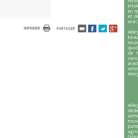
ren
into
en q
et d
avec
IMPRIMER
PARTAGER
Alle
beau
nou
quot
de r
sans
arac
selo
Alle
Alle
dédi
alim
mond
pati
agro
l’é