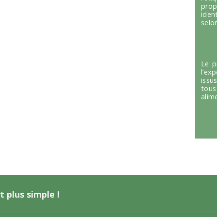
prop
iden
selon
Le p
l’ex
issu
tous
alim
t plus simple !