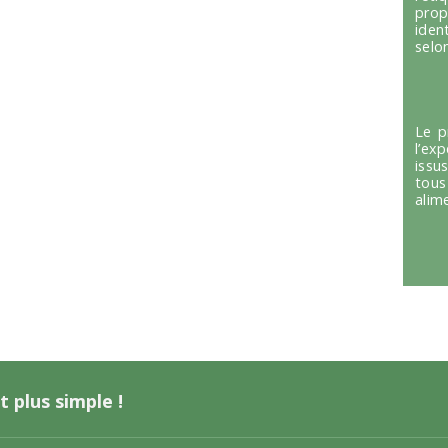
prop
iden
selon
Le p
l’ex
issu
tous
alim
t plus simple !