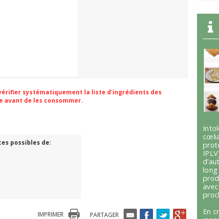
 vérifier systématiquement la liste d'ingrédients des
ge avant de les consommer.
Int
cœli
ces possibles de:
prot
IPLV
d’au
lon
prod
avec
proc
En c
IMPRIMER
PARTAGER