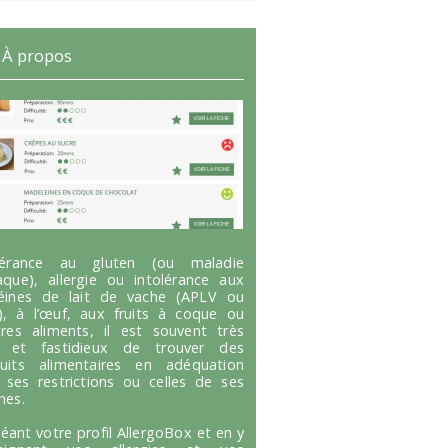
À propos
olérance au gluten (ou maladie
aque), allergie ou intolérance aux
éines de lait de vache (APLV ou
), à l’œuf, aux fruits à coque ou
tres aliments, il est souvent très
g et fastidieux de trouver des
uits alimentaires en adéquation
 ses restrictions ou celles de ses
hes.
réant votre profil AllergoBox et en y