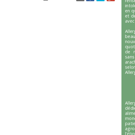
ren
into
en q
et d
avec
Alle
beau
nou
quot
de r
sans
arac
selo
Alle
Alle
dédi
alim
mond
pati
agro
l’é