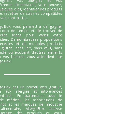
seignant vos allergies et vos
lérances alimentaires, vous pouvez,
uelques clics, identifier des produits
es recettes de cuisines compatibles
 vos contraintes.
rgoBox vous permettra de gagner
coup de temps et de trouver de
velles idées pour varier votre
idien. De nombreuses propositions
ecettes et de multiples produits
 gluten, sans lait, sans œuf, sans
hide ou excluant d’autres aliments
n vos besoins vous attendent sur
rgoBox!
rgoBox est un portail web gratuit,
é aux allergies et intolérances
entaires. En partenariat avec le
e médical, les associations de
ents et les marques de l’industrie
-alimentaire, AllergoBox analyse
tiquetage des produits et vous