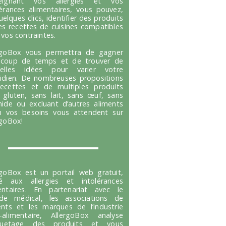
seignant vos allergies et vos
lérances alimentaires, vous pouvez,
uelques clics, identifier des produits
es recettes de cuisines compatibles
 vos contraintes.
rgoBox vous permettra de gagner
coup de temps et de trouver de
velles idées pour varier votre
idien. De nombreuses propositions
ecettes et de multiples produits
 gluten, sans lait, sans œuf, sans
hide ou excluant d’autres aliments
n vos besoins vous attendent sur
rgoBox!
rgoBox est un portail web gratuit,
é aux allergies et intolérances
entaires. En partenariat avec le
e médical, les associations de
ents et les marques de l’industrie
-alimentaire, AllergoBox analyse
tiquetage des produits et vous