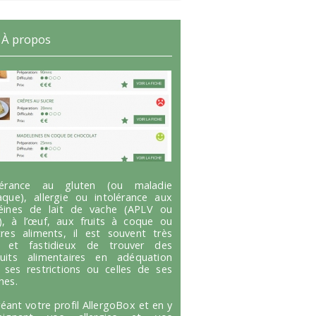
À propos
olérance au gluten (ou maladie
aque), allergie ou intolérance aux
éines de lait de vache (APLV ou
), à l’œuf, aux fruits à coque ou
tres aliments, il est souvent très
g et fastidieux de trouver des
uits alimentaires en adéquation
 ses restrictions ou celles de ses
hes.
réant votre profil AllergoBox et en y