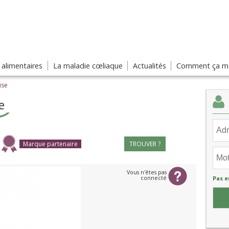
s alimentaires
La maladie cœliaque
Actualités
Comment ça ma
ise
e
Marque partenaire
TROUVER ?
Vous n'êtes pas
connecté
Pas e