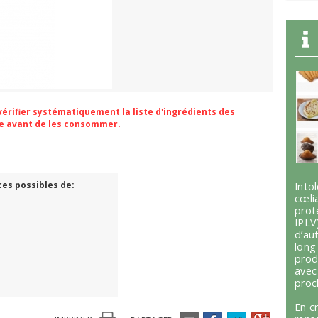
 vérifier systématiquement la liste d'ingrédients des
ge avant de les consommer.
ces possibles de:
Int
cœli
prot
IPLV
d’au
lon
prod
avec
proc
En c