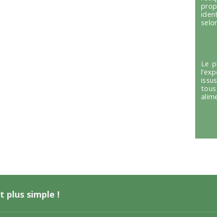
prop
iden
selon
Le p
l’ex
issu
tous
alim
t plus simple !