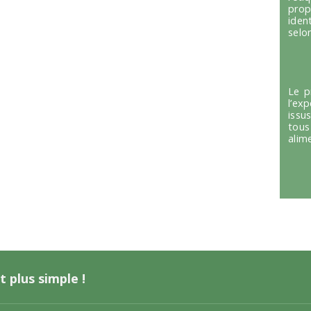
prop
iden
selon
Le p
l’ex
issu
tous
alim
t plus simple !