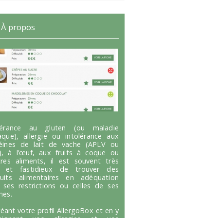
À propos
olérance au gluten (ou maladie
aque), allergie ou intolérance aux
éines de lait de vache (APLV ou
), à l’œuf, aux fruits à coque ou
tres aliments, il est souvent très
g et fastidieux de trouver des
uits alimentaires en adéquation
 ses restrictions ou celles de ses
hes.
réant votre profil AllergoBox et en y