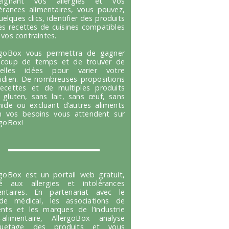
seignant vos allergies et vos
lérances alimentaires, vous pouvez,
uelques clics, identifier des produits
es recettes de cuisines compatibles
 vos contraintes.
rgoBox vous permettra de gagner
coup de temps et de trouver de
velles idées pour varier votre
idien. De nombreuses propositions
ecettes et de multiples produits
 gluten, sans lait, sans œuf, sans
hide ou excluant d’autres aliments
n vos besoins vous attendent sur
rgoBox!
rgoBox est un portail web gratuit,
é aux allergies et intolérances
entaires. En partenariat avec le
e médical, les associations de
ents et les marques de l’industrie
-alimentaire, AllergoBox analyse
tiquetage des produits et vous