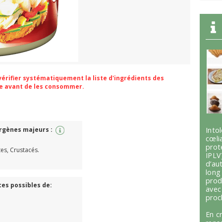
 vérifier systématiquement la liste d'ingrédients des
ge avant de les consommer.
ergènes majeurs :
Int
cœli
prot
ites, Crustacés.
IPLV
d’au
lon
prod
ces possibles de:
avec
proc
En c