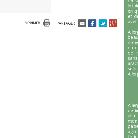
ren
into
en q
et d
avec
IMPRIMER
PARTAGER
Alle
beau
nou
quot
de r
sans
arac
selo
Alle
Alle
dédi
alim
mond
pati
agro
l’é