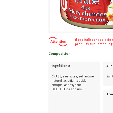
Il est indispensable de
produits sur l'emballa
Composition
Ingrédients:
All
CRABE, eau, sucre, sel, arôme
Sulf
naturel, acidifiant : acide
citrique, antioxydant :
DISULFITE de sodium.
Tra
-