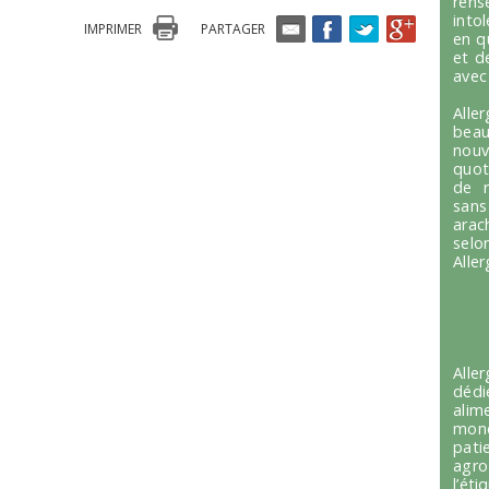
ren
into
IMPRIMER
PARTAGER
en q
et d
avec
Alle
beau
nou
quot
de r
sans
arac
selo
Alle
Alle
dédi
alim
mond
pati
agro
l’é