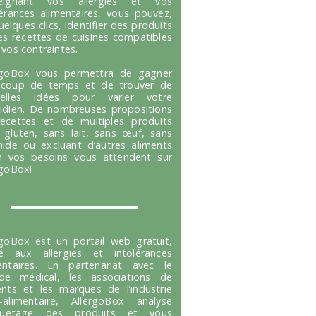
seignant vos allergies et vos
lérances alimentaires, vous pouvez,
uelques clics, identifier des produits
es recettes de cuisines compatibles
 vos contraintes.
rgoBox vous permettra de gagner
coup de temps et de trouver de
velles idées pour varier votre
idien. De nombreuses propositions
ecettes et de multiples produits
 gluten, sans lait, sans œuf, sans
hide ou excluant d’autres aliments
n vos besoins vous attendent sur
rgoBox!
rgoBox est un portail web gratuit,
é aux allergies et intolérances
entaires. En partenariat avec le
e médical, les associations de
ents et les marques de l’industrie
-alimentaire, AllergoBox analyse
tiquetage des produits et vous