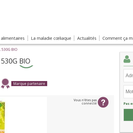
s alimentaires
La maladie cœliaque
Actualités
Comment ça ma
L 530G BIO
 530G BIO
Marque partenaire
Vous n'êtes pas
connecté
Pas e