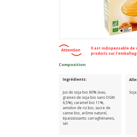
Il est indispensable de
produits sur l'emballa
Composition
Ingrédients:
All
Jus de soja bio 80% (eau,
Soja
graines de soja bio sans OGM
6,5%), caramel bio 11%,
amidon de riz bio, sucre de
canne bio, arôme naturel,
épaississants: carraghénanes,
sel.