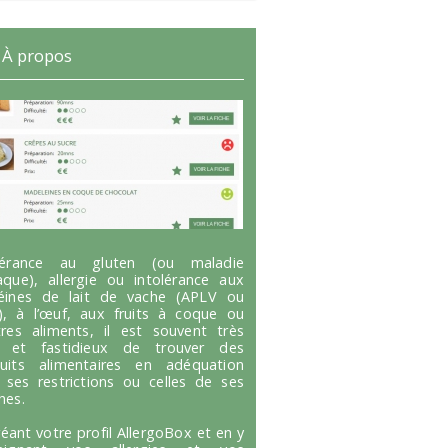
À propos
olérance au gluten (ou maladie
aque), allergie ou intolérance aux
éines de lait de vache (APLV ou
), à l’œuf, aux fruits à coque ou
tres aliments, il est souvent très
g et fastidieux de trouver des
uits alimentaires en adéquation
 ses restrictions ou celles de ses
hes.
réant votre profil AllergoBox et en y