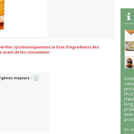
 vérifier systématiquement la liste d'ingrédients des
ge avant de les consommer.
ergènes majeurs :
Int
cœli
prot
.
IPLV
d’au
lon
prod
avec
proc
En c