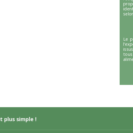
prop
iden
selon
Le p
l’ex
issu
tous
alim
t plus simple !