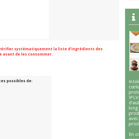
 vérifier systématiquement la liste d'ingrédients des
ge avant de les consommer.
ces possibles de:
Int
cœli
prot
IPLV
d’au
lon
prod
avec
proc
En c