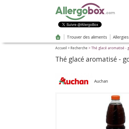
Aller au contenu principal
Trouver des aliments
Allergie
Accueil
>
Recherche
> Thé glacé aromatisé - g
Thé glacé aromatisé - go
Auchan