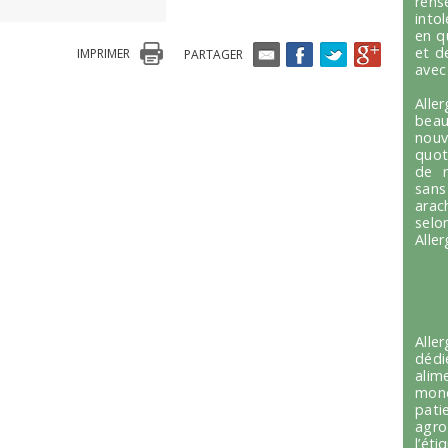
ren
into
en q
et d
IMPRIMER
PARTAGER
avec
Alle
beau
nou
quot
de r
sans
arac
selo
Alle
Alle
dédi
alim
mond
pati
agro
l’é