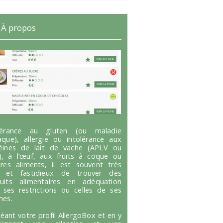
À propos
olérance au gluten (ou maladie
aque), allergie ou intolérance aux
éines de lait de vache (APLV ou
), à l’œuf, aux fruits à coque ou
tres aliments, il est souvent très
g et fastidieux de trouver des
uits alimentaires en adéquation
 ses restrictions ou celles de ses
hes.
réant votre profil AllergoBox et en y