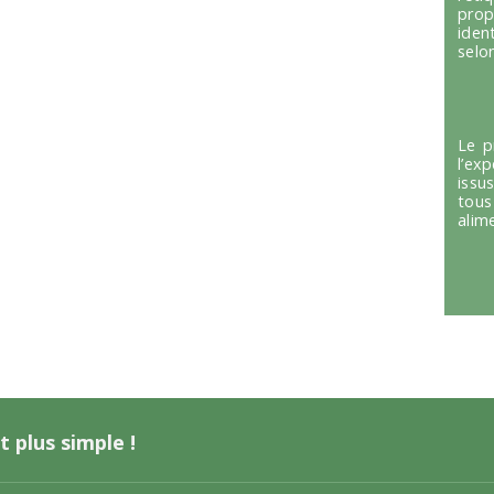
prop
iden
selon
Le p
l’ex
issu
tous
alim
t plus simple !