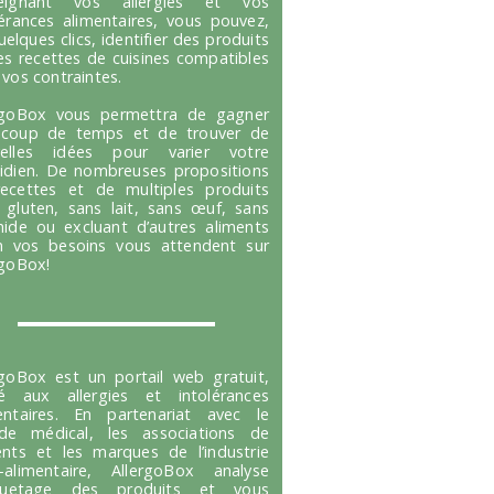
seignant vos allergies et vos
lérances alimentaires, vous pouvez,
uelques clics, identifier des produits
es recettes de cuisines compatibles
 vos contraintes.
rgoBox vous permettra de gagner
coup de temps et de trouver de
velles idées pour varier votre
idien. De nombreuses propositions
ecettes et de multiples produits
 gluten, sans lait, sans œuf, sans
hide ou excluant d’autres aliments
n vos besoins vous attendent sur
rgoBox!
rgoBox est un portail web gratuit,
é aux allergies et intolérances
entaires. En partenariat avec le
e médical, les associations de
ents et les marques de l’industrie
-alimentaire, AllergoBox analyse
tiquetage des produits et vous