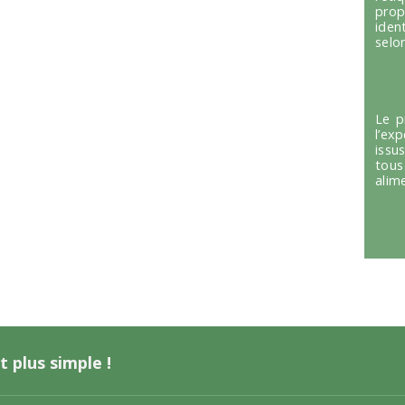
prop
iden
selon
Le p
l’ex
issu
tous
alim
t plus simple !