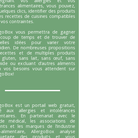
seignant vos allergies et vos
lérances alimentaires, vous pouvez,
uelques clics, identifier des produits
es recettes de cuisines compatibles
 vos contraintes.
rgoBox vous permettra de gagner
coup de temps et de trouver de
velles idées pour varier votre
idien. De nombreuses propositions
ecettes et de multiples produits
 gluten, sans lait, sans œuf, sans
hide ou excluant d’autres aliments
n vos besoins vous attendent sur
rgoBox!
rgoBox est un portail web gratuit,
é aux allergies et intolérances
entaires. En partenariat avec le
e médical, les associations de
ents et les marques de l’industrie
-alimentaire, AllergoBox analyse
tiquetage des produits et vous