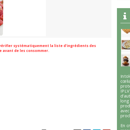
 vérifier systématiquement la liste d'ingrédients des
ge avant de les consommer.
Int
cœli
prot
IPLV
d’au
lon
prod
avec
proc
En c