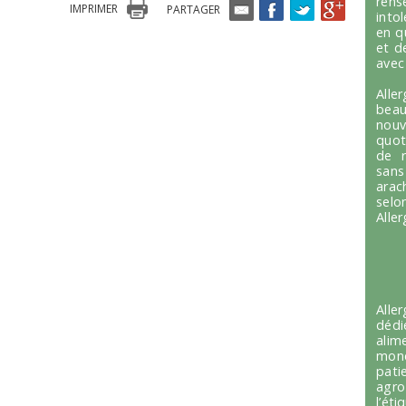
ren
IMPRIMER
PARTAGER
into
en q
et d
avec
Alle
beau
nou
quot
de r
sans
arac
selo
Alle
Alle
dédi
alim
mond
pati
agro
l’é