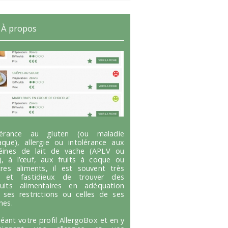
À propos
olérance au gluten (ou maladie
aque), allergie ou intolérance aux
éines de lait de vache (APLV ou
), à l’œuf, aux fruits à coque ou
tres aliments, il est souvent très
g et fastidieux de trouver des
uits alimentaires en adéquation
 ses restrictions ou celles de ses
hes.
réant votre profil AllergoBox et en y