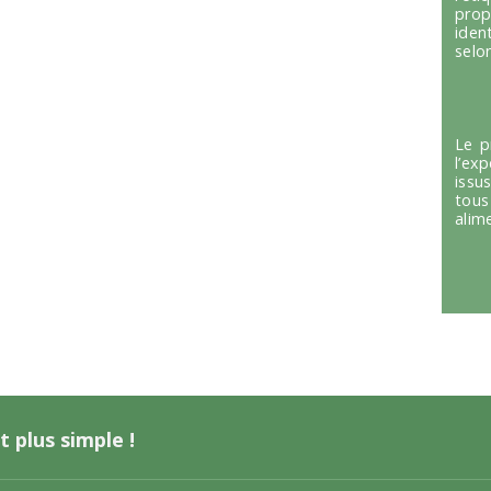
prop
iden
selon
Le p
l’ex
issu
tous
alim
t plus simple !