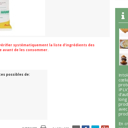
 vérifier systématiquement la liste d'ingrédients des
ge avant de les consommer.
ces possibles de:
Int
cœli
prot
IPLV
d’au
lon
prod
avec
proc
En c