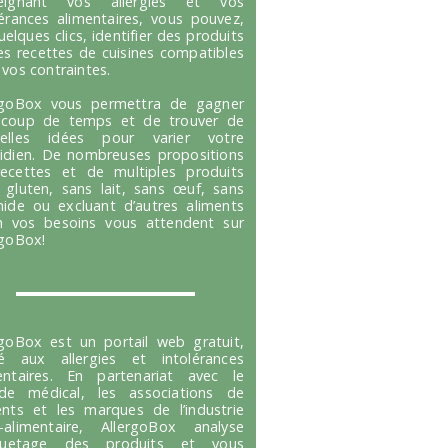
seignant vos allergies et vos
lérances alimentaires, vous pouvez,
uelques clics, identifier des produits
es recettes de cuisines compatibles
 vos contraintes.
rgoBox vous permettra de gagner
coup de temps et de trouver de
velles idées pour varier votre
idien. De nombreuses propositions
ecettes et de multiples produits
 gluten, sans lait, sans œuf, sans
hide ou excluant d’autres aliments
n vos besoins vous attendent sur
rgoBox!
rgoBox est un portail web gratuit,
é aux allergies et intolérances
entaires. En partenariat avec le
e médical, les associations de
ents et les marques de l’industrie
-alimentaire, AllergoBox analyse
tiquetage des produits et vous