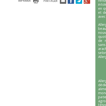
ren
IMPRIMER
PARTAGER
into
en q
et d
avec
Alle
beau
nou
quot
de r
sans
arac
selo
Alle
Alle
dédi
alim
mond
pati
agro
l’é