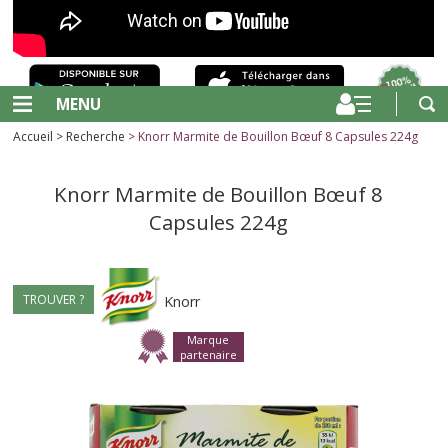
MENU
Accueil
>
Recherche
> Knorr Marmite de Bouillon Bœuf 8 Capsules 224g
Knorr Marmite de Bouillon Bœuf 8
Capsules 224g
TROUVER ?
Knorr
Marque
partenaire