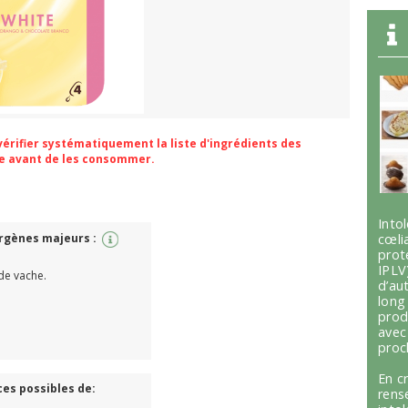
 vérifier systématiquement la liste d'ingrédients des
ge avant de les consommer.
Int
ergènes majeurs :
cœli
prot
IPLV
 de vache.
d’au
lon
prod
avec
proc
En c
ces possibles de:
ren