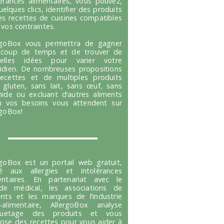
lérances alimentaires, vous pouvez,
uelques clics, identifier des produits
es recettes de cuisines compatibles
 vos contraintes.
rgoBox vous permettra de gagner
coup de temps et de trouver de
velles idées pour varier votre
idien. De nombreuses propositions
ecettes et de multiples produits
 gluten, sans lait, sans œuf, sans
hide ou excluant d’autres aliments
n vos besoins vous attendent sur
rgoBox!
rgoBox est un portail web gratuit,
é aux allergies et intolérances
entaires. En partenariat avec le
e médical, les associations de
ents et les marques de l’industrie
-alimentaire, AllergoBox analyse
tiquetage des produits et vous
ose des recettes pour vous aider à