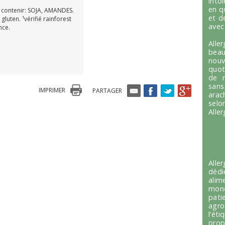
into
en q
 contenir: SOJA, AMANDES.
et d
 gluten. ¹vérifié rainforest
avec
nce.
Alle
beau
nou
quot
de r
sans
IMPRIMER
PARTAGER
arac
selo
Alle
Alle
dédi
alim
mond
pati
agro
l’é
prop