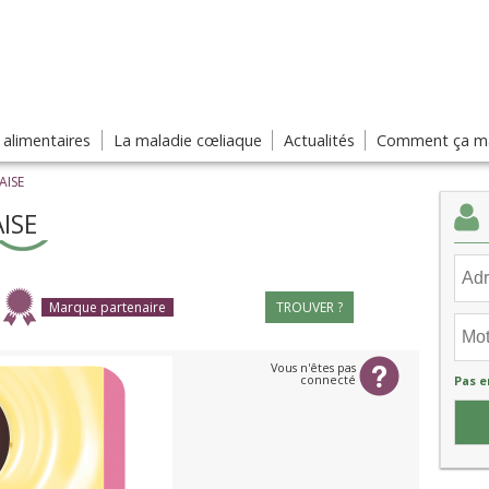
s alimentaires
La maladie cœliaque
Actualités
Comment ça ma
AISE
ISE
Marque partenaire
TROUVER ?
Vous n'êtes pas
connecté
Pas e