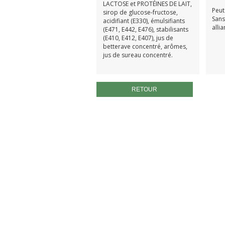
LACTOSE et PROTÉINES DE LAIT,
Peut
sirop de glucose-fructose,
Sans
acidifiant (E330), émulsifiants
allia
(E471, E442, E476), stabilisants
(E410, E412, E407), jus de
betterave concentré, arômes,
jus de sureau concentré.
RETOUR