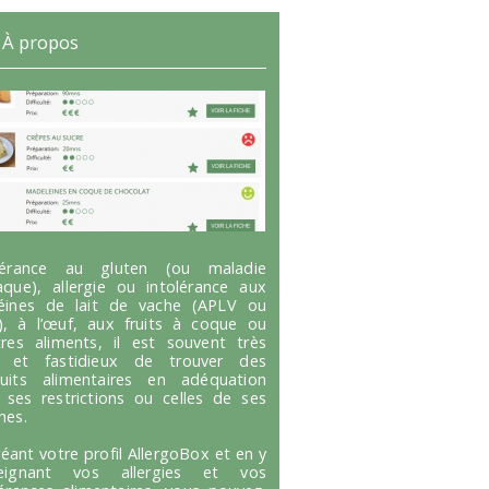
À propos
olérance au gluten (ou maladie
aque), allergie ou intolérance aux
éines de lait de vache (APLV ou
), à l’œuf, aux fruits à coque ou
tres aliments, il est souvent très
g et fastidieux de trouver des
uits alimentaires en adéquation
 ses restrictions ou celles de ses
hes.
réant votre profil AllergoBox et en y
seignant vos allergies et vos