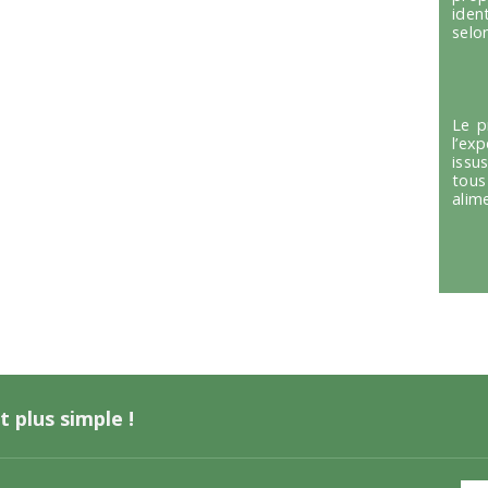
iden
selon
Le p
l’ex
issu
tous
alim
t plus simple !