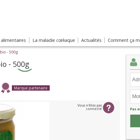
s alimentaires
La maladie cœliaque
Actualités
Comment ça ma
bio - 500g
io - 500g
Marque partenaire
Vous n'êtes pas
connecté
Pas e