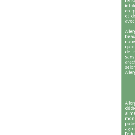
ren
into
en q
et d
avec
Alle
beau
nou
quot
de r
sans
arac
selo
Alle
Alle
dédi
alim
mond
pati
agro
l’é