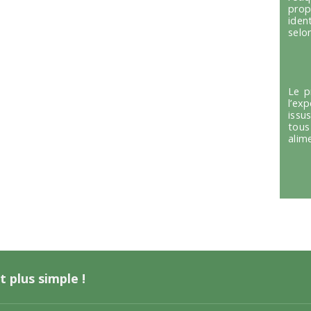
prop
iden
selon
Le p
l’ex
issu
tous
alim
t plus simple !