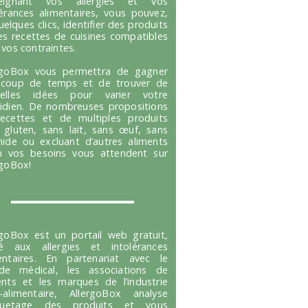
seignant vos allergies et vos
lérances alimentaires, vous pouvez,
uelques clics, identifier des produits
es recettes de cuisines compatibles
 vos contraintes.
rgoBox vous permettra de gagner
coup de temps et de trouver de
velles idées pour varier votre
idien. De nombreuses propositions
ecettes et de multiples produits
 gluten, sans lait, sans œuf, sans
hide ou excluant d’autres aliments
n vos besoins vous attendent sur
rgoBox!
rgoBox est un portail web gratuit,
é aux allergies et intolérances
entaires. En partenariat avec le
e médical, les associations de
ents et les marques de l’industrie
-alimentaire, AllergoBox analyse
tiquetage des produits et vous