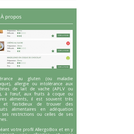
À propos
olérance au gluten (ou maladie
aque), allergie ou intolérance aux
éines de lait de vache (APLV ou
), à l’œuf, aux fruits à coque ou
tres aliments, il est souvent très
g et fastidieux de trouver des
uits alimentaires en adéquation
 ses restrictions ou celles de ses
hes.
réant votre profil AllergoBox et en y