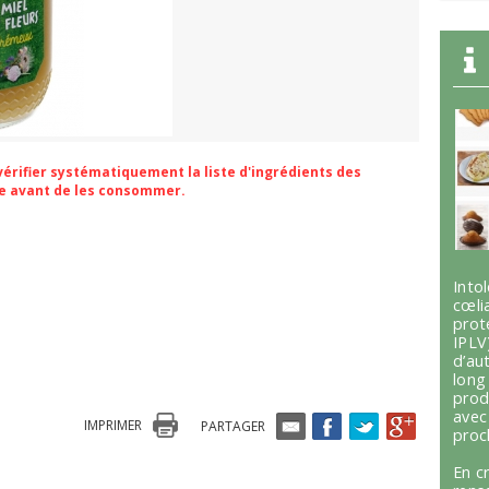
 vérifier systématiquement la liste d'ingrédients des
ge avant de les consommer.
Int
cœli
prot
IPLV
d’au
lon
prod
avec
IMPRIMER
PARTAGER
proc
En c