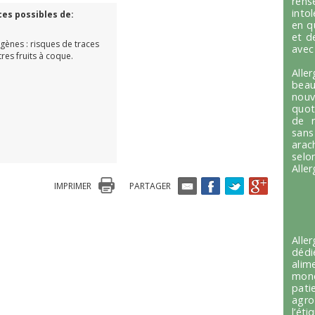
ren
into
ces possibles de:
en q
et d
rgènes : risques de traces
avec
tres fruits à coque.
Alle
beau
nou
quot
de r
sans
arac
selo
Alle
IMPRIMER
PARTAGER
Alle
dédi
alim
mond
pati
agro
l’é