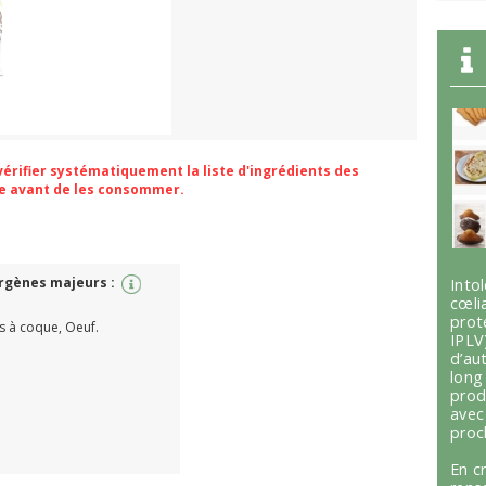
 vérifier systématiquement la liste d'ingrédients des
ge avant de les consommer.
ergènes majeurs :
Int
cœli
prot
ts à coque, Oeuf.
IPLV
d’au
lon
prod
avec
proc
En c