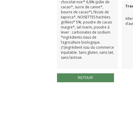
chocolat noir* 6,8% (pâte de
Tra
cacao*, sucre de canne*,
beurre de cacao*), fécule de
tapioca*, NOISETTES hachées
Alle
grillées* 5%, poudre de cacao
d’au
maigre*, sel marin, poudre à
lever : carbonates de sodium.
*ingrédients issus de
l’agriculture biologique.
(1)ingrédient issu du commerce
équitable. Sans gluten, sans lait,
sans lactose.
sans gluten
RETOUR