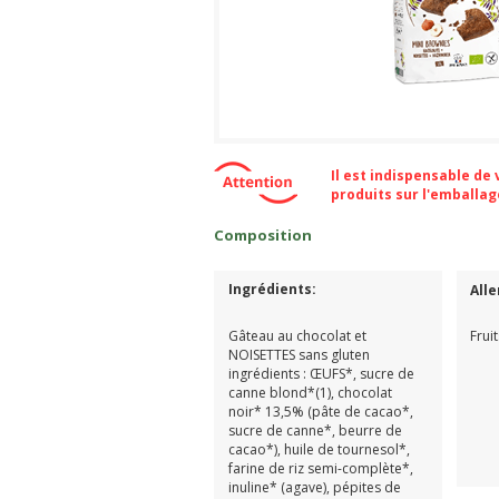
Il est indispensable de
produits sur l'emballa
Composition
Ingrédients:
All
Gâteau au chocolat et
Frui
NOISETTES sans gluten
ingrédients : ŒUFS*, sucre de
canne blond*(1), chocolat
noir* 13,5% (pâte de cacao*,
sucre de canne*, beurre de
cacao*), huile de tournesol*,
farine de riz semi-complète*,
inuline* (agave), pépites de