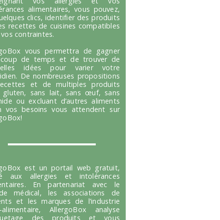
seignant vos allergies et vos
lérances alimentaires, vous pouvez,
uelques clics, identifier des produits
es recettes de cuisines compatibles
 vos contraintes.
rgoBox vous permettra de gagner
coup de temps et de trouver de
velles idées pour varier votre
idien. De nombreuses propositions
ecettes et de multiples produits
 gluten, sans lait, sans œuf, sans
hide ou excluant d’autres aliments
n vos besoins vous attendent sur
rgoBox!
rgoBox est un portail web gratuit,
é aux allergies et intolérances
entaires. En partenariat avec le
e médical, les associations de
ents et les marques de l’industrie
-alimentaire, AllergoBox analyse
tiquetage des produits et vous