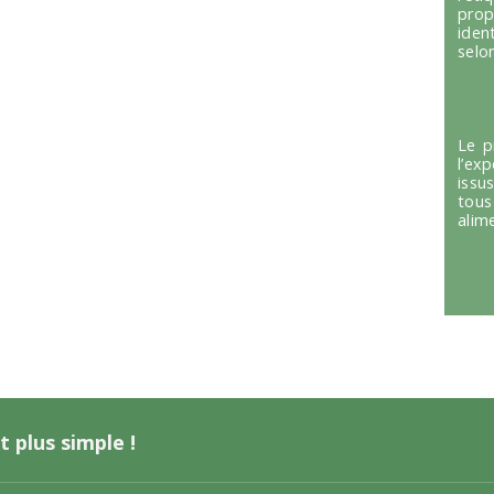
prop
iden
selon
Le p
l’ex
issu
tous
alim
t plus simple !