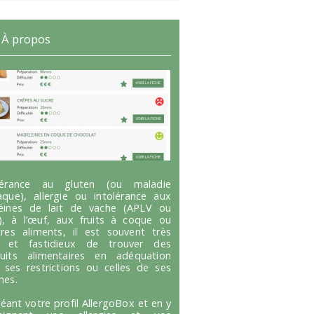
À propos
olérance au gluten (ou maladie
aque), allergie ou intolérance aux
éines de lait de vache (APLV ou
), à l’œuf, aux fruits à coque ou
tres aliments, il est souvent très
g et fastidieux de trouver des
uits alimentaires en adéquation
 ses restrictions ou celles de ses
hes.
réant votre profil AllergoBox et en y