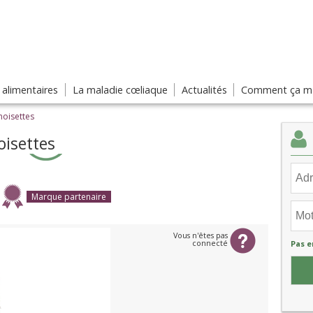
s alimentaires
La maladie cœliaque
Actualités
Comment ça ma
noisettes
oisettes
Marque partenaire
Vous n'êtes pas
connecté
Pas e