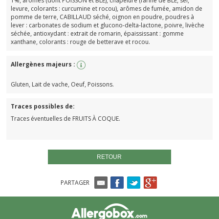
1%, arômes (dont POISSON et BLÉ), chapelure (farine de BLÉ, sel,
levure, colorants : curcumine et rocou), arômes de fumée, amidon de
pomme de terre, CABILLAUD séché, oignon en poudre, poudres à
lever : carbonates de sodium et glucono-delta-lactone, poivre, livèche
séchée, antioxydant : extrait de romarin, épaississant : gomme
xanthane, colorants : rouge de betterave et rocou.
Allergènes majeurs :
Gluten, Lait de vache, Oeuf, Poissons.
Traces possibles de:
Traces éventuelles de FRUITS À COQUE.
RETOUR
PARTAGER