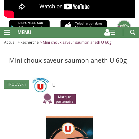
MENU
Accueil
>
Recherche
> Mini choux saveur saumon aneth U 60g
Mini choux saveur saumon aneth U 60g
TROUVER ?
U
Marque
partenaire