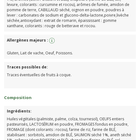
levure, colorants : curcumine et rocou), arômes de fumée, amidon de
pomme de terre, CABILLAUD séché, oignon en poudre, poudres à
lever : carbonates de sodium et glucono-delta-lactone,poivre,livèche
séchée,antioxydant : extrait de romarin, épaississant : gomme
xanthane, colorants : rouge de betterave et rocou.
Allergènes majeurs :
Gluten, Lait de vache, Oeuf, Poissons.
Traces possibles de:
Traces éventuelles de fruits à coque.
Composition
Ingrédients:
Huiles végétales (palmiste, palme, colza, tournesol), OEUFS entiers
pasteurisés, LACTOSÉRUM en poudre, FROMAGES fondus en poudre,
FROMAGE (dont colorants : rocou), farine de riz, farine de BLÉ,
stabilisant : sorbitols, amidon de BLÉ, SAUMON séché 1%, aneth séché