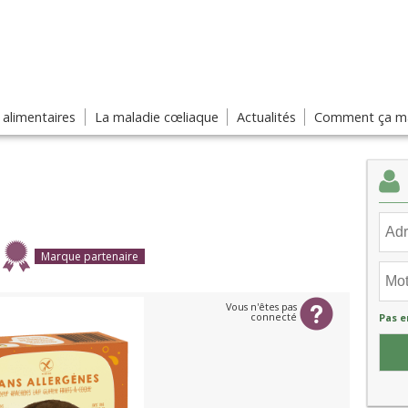
s alimentaires
La maladie cœliaque
Actualités
Comment ça ma
Marque partenaire
Vous n'êtes pas
connecté
Pas e