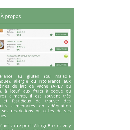
À propos
olérance au gluten (ou maladie
aque), allergie ou intolérance aux
éines de lait de vache (APLV ou
), à l’œuf, aux fruits à coque ou
tres aliments, il est souvent très
g et fastidieux de trouver des
uits alimentaires en adéquation
 ses restrictions ou celles de ses
hes.
réant votre profil AllergoBox et en y