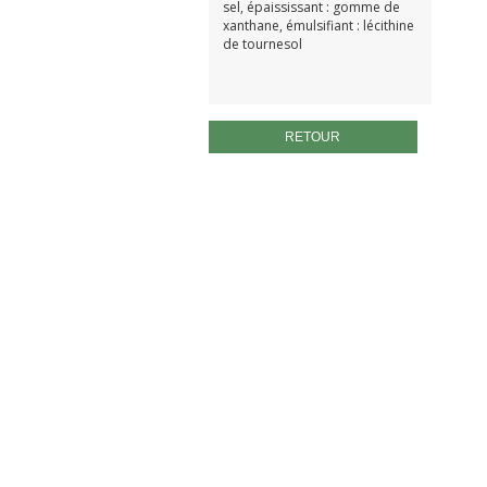
sel, épaississant : gomme de
xanthane, émulsifiant : lécithine
de tournesol
sans gluten
RETOUR