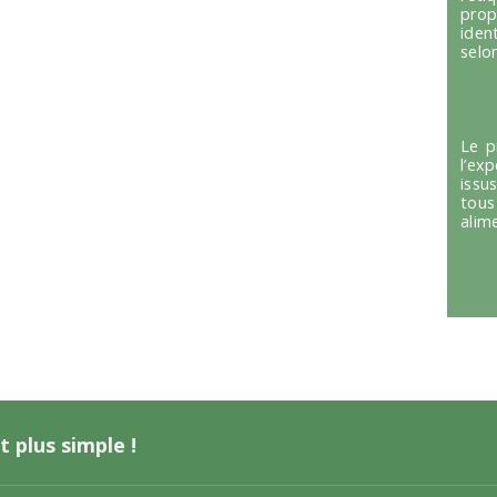
prop
iden
selon
Le p
l’ex
issu
tous
alim
t plus simple !