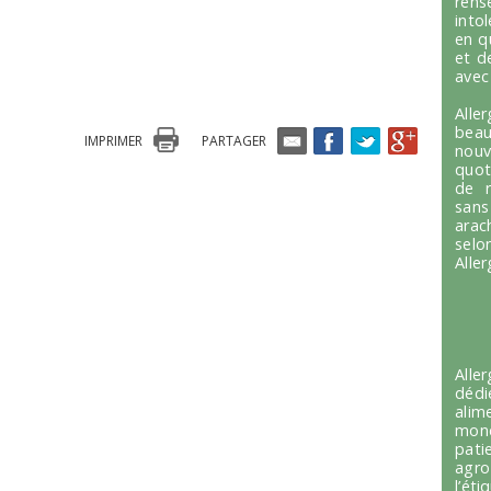
ren
into
en q
et d
avec
Alle
beau
IMPRIMER
PARTAGER
nou
quot
de r
sans
arac
selo
Alle
Alle
dédi
alim
mond
pati
agro
l’é