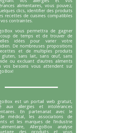
seignant vos allergies et vos
lérances alimentaires, vous pouvez,
uelques clics, identifier des produits
es recettes de cuisines compatibles
 vos contraintes.
rgoBox vous permettra de gagner
coup de temps et de trouver de
velles idées pour varier votre
idien. De nombreuses propositions
ecettes et de multiples produits
 gluten, sans lait, sans œuf, sans
hide ou excluant d’autres aliments
n vos besoins vous attendent sur
rgoBox!
rgoBox est un portail web gratuit,
é aux allergies et intolérances
entaires. En partenariat avec le
e médical, les associations de
ents et les marques de l’industrie
-alimentaire, AllergoBox analyse
tiquetage des produits et vous