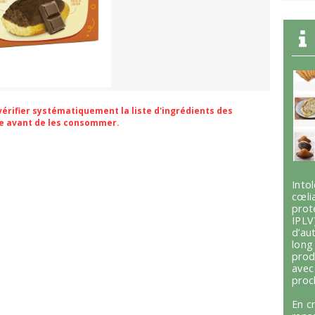
 vérifier systématiquement la liste d'ingrédients des
ge avant de les consommer.
Int
cœli
prot
IPLV
d’au
lon
prod
avec
proc
En c