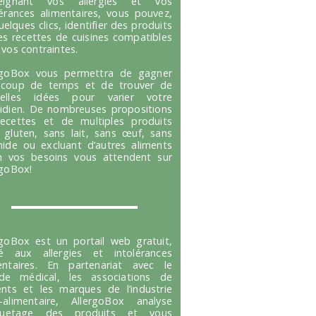
seignant vos allergies et vos
lérances alimentaires, vous pouvez,
uelques clics, identifier des produits
es recettes de cuisines compatibles
 vos contraintes.
rgoBox vous permettra de gagner
coup de temps et de trouver de
velles idées pour varier votre
idien. De nombreuses propositions
ecettes et de multiples produits
 gluten, sans lait, sans œuf, sans
hide ou excluant d’autres aliments
n vos besoins vous attendent sur
rgoBox!
rgoBox est un portail web gratuit,
é aux allergies et intolérances
entaires. En partenariat avec le
e médical, les associations de
ents et les marques de l’industrie
-alimentaire, AllergoBox analyse
tiquetage des produits et vous