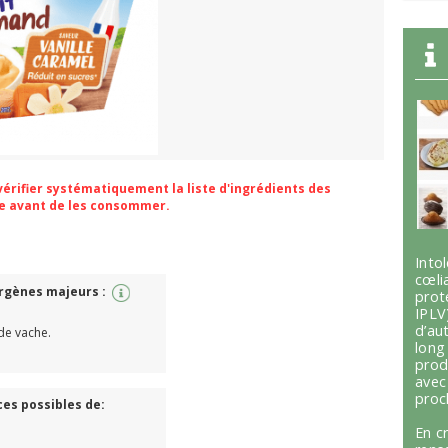
 vérifier systématiquement la liste d'ingrédients des
ge avant de les consommer.
Int
cœli
ergènes majeurs :
prot
IPLV
d’au
 de vache.
lon
prod
avec
proc
ces possibles de:
En c