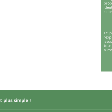
prop
iden
selon
Le p
l’ex
issu
tous
alim
t plus simple !