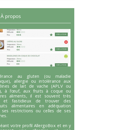
À propos
olérance au gluten (ou maladie
aque), allergie ou intolérance aux
éines de lait de vache (APLV ou
), à l’œuf, aux fruits à coque ou
tres aliments, il est souvent très
g et fastidieux de trouver des
uits alimentaires en adéquation
 ses restrictions ou celles de ses
hes.
réant votre profil AllergoBox et en y