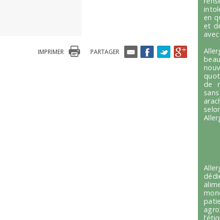
ren
into
en q
et d
avec
Alle
IMPRIMER
PARTAGER
beau
nou
quot
de r
sans
arac
selo
Alle
Alle
dédi
alim
mond
pati
agro
l’é