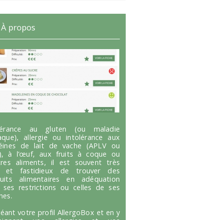
À propos
olérance au gluten (ou maladie
aque), allergie ou intolérance aux
éines de lait de vache (APLV ou
), à l’œuf, aux fruits à coque ou
tres aliments, il est souvent très
g et fastidieux de trouver des
uits alimentaires en adéquation
 ses restrictions ou celles de ses
hes.
réant votre profil AllergoBox et en y