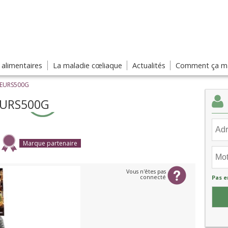
s alimentaires
La maladie cœliaque
Actualités
Comment ça ma
LEURS500G
EURS500G
Marque partenaire
Vous n'êtes pas
connecté
Pas e