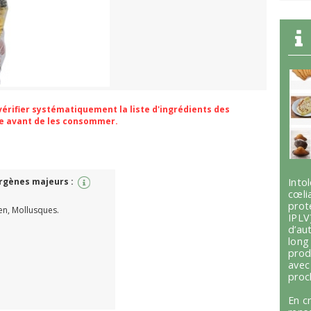
 vérifier systématiquement la liste d'ingrédients des
ge avant de les consommer.
ergènes majeurs :
Int
cœli
prot
en, Mollusques.
IPLV
d’au
lon
prod
avec
proc
En c