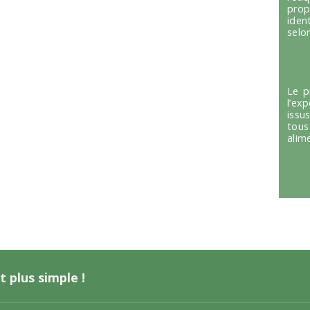
prop
iden
selon
Le p
l’ex
issu
tous
alim
t plus simple !