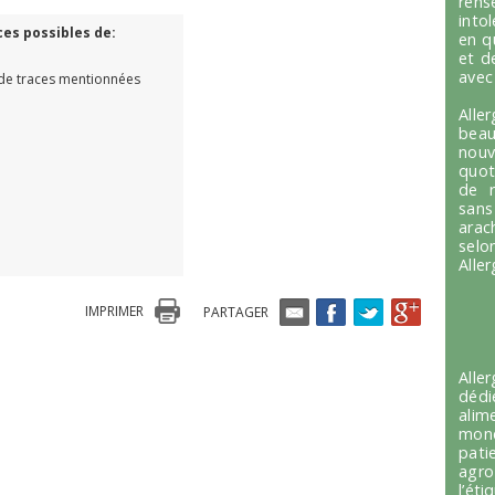
ren
into
ces possibles de:
en q
et d
avec
de traces mentionnées
Alle
beau
nou
quot
de r
sans
arac
selo
Alle
IMPRIMER
PARTAGER
Alle
dédi
alim
mond
pati
agro
l’é