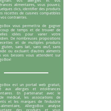
seignant vos allergies et vos
lérances alimentaires, vous pouvez,
uelques clics, identifier des produits
es recettes de cuisines compatibles
 vos contraintes.
rgoBox vous permettra de gagner
coup de temps et de trouver de
velles idées pour varier votre
idien. De nombreuses propositions
ecettes et de multiples produits
 gluten, sans lait, sans œuf, sans
hide ou excluant d’autres aliments
n vos besoins vous attendent sur
rgoBox!
rgoBox est un portail web gratuit,
é aux allergies et intolérances
entaires. En partenariat avec le
e médical, les associations de
ents et les marques de l’industrie
-alimentaire, AllergoBox analyse
tiquetage des produits et vous