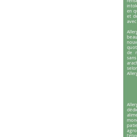
ren
into
en q
et d
avec
Alle
beau
nou
quot
de r
sans
arac
selo
Alle
Alle
dédi
alim
mond
pati
agro
l’é