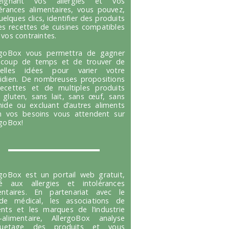
seignant vos allergies et vos
lérances alimentaires, vous pouvez,
uelques clics, identifier des produits
es recettes de cuisines compatibles
 vos contraintes.
rgoBox vous permettra de gagner
coup de temps et de trouver de
velles idées pour varier votre
idien. De nombreuses propositions
ecettes et de multiples produits
 gluten, sans lait, sans œuf, sans
hide ou excluant d’autres aliments
n vos besoins vous attendent sur
rgoBox!
rgoBox est un portail web gratuit,
é aux allergies et intolérances
entaires. En partenariat avec le
e médical, les associations de
ents et les marques de l’industrie
-alimentaire, AllergoBox analyse
tiquetage des produits et vous