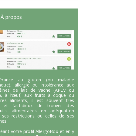
À propos
olérance au gluten (ou maladie
aque), allergie ou intolérance aux
éines de lait de vache (APLV ou
), à l’œuf, aux fruits à coque ou
tres aliments, il est souvent très
g et fastidieux de trouver des
uits alimentaires en adéquation
 ses restrictions ou celles de ses
hes.
réant votre profil AllergoBox et en y