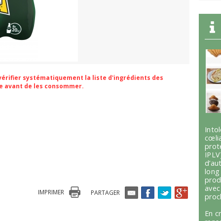
 vérifier systématiquement la liste d'ingrédients des
ge avant de les consommer.
Int
cœli
prot
IPLV
d’au
lon
prod
avec
IMPRIMER
PARTAGER
proc
En c