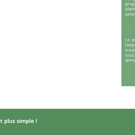
prop
iden
selon
Le p
l’ex
issu
tous
alim
t plus simple !