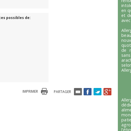
ren
into
en q
et d
ces possibles de:
avec
Alle
beau
nou
quot
de r
sans
arac
selo
Alle
IMPRIMER
PARTAGER
Alle
dédi
alim
mond
pati
agro
l’é