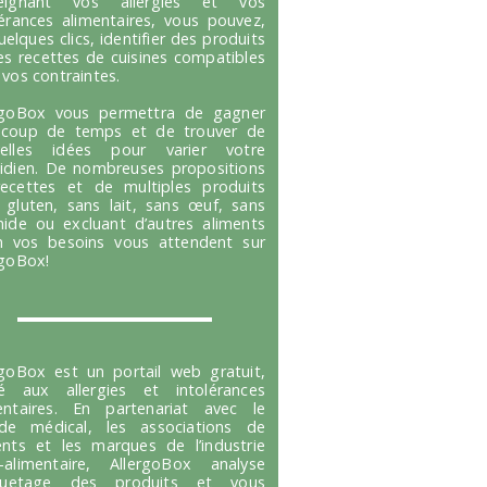
seignant vos allergies et vos
lérances alimentaires, vous pouvez,
uelques clics, identifier des produits
es recettes de cuisines compatibles
 vos contraintes.
rgoBox vous permettra de gagner
coup de temps et de trouver de
velles idées pour varier votre
idien. De nombreuses propositions
ecettes et de multiples produits
 gluten, sans lait, sans œuf, sans
hide ou excluant d’autres aliments
n vos besoins vous attendent sur
rgoBox!
rgoBox est un portail web gratuit,
é aux allergies et intolérances
entaires. En partenariat avec le
e médical, les associations de
ents et les marques de l’industrie
-alimentaire, AllergoBox analyse
tiquetage des produits et vous