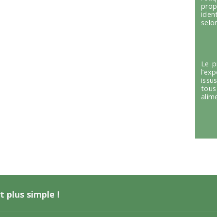
prop
iden
selon
Le p
l’ex
issu
tous
alim
t plus simple !