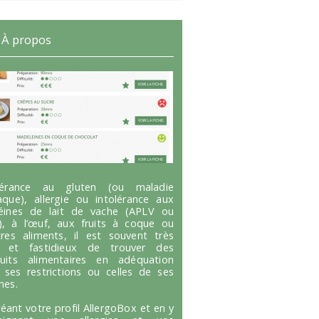
À propos
olérance au gluten (ou maladie
aque), allergie ou intolérance aux
éines de lait de vache (APLV ou
), à l’œuf, aux fruits à coque ou
tres aliments, il est souvent très
g et fastidieux de trouver des
uits alimentaires en adéquation
 ses restrictions ou celles de ses
hes.
réant votre profil AllergoBox et en y