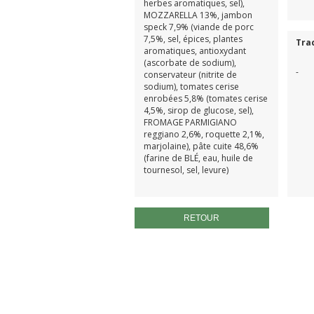
herbes aromatiques, sel),
MOZZARELLA 13%, jambon
speck 7,9% (viande de porc
7,5%, sel, épices, plantes
Tra
aromatiques, antioxydant
(ascorbate de sodium),
-
conservateur (nitrite de
sodium), tomates cerise
enrobées 5,8% (tomates cerise
4,5%, sirop de glucose, sel),
FROMAGE PARMIGIANO
reggiano 2,6%, roquette 2,1%,
marjolaine), pâte cuite 48,6%
(farine de BLÉ, eau, huile de
tournesol, sel, levure)
RETOUR