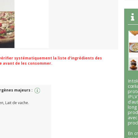
 vérifier systématiquement la liste d'ingrédients des
ge avant de les consommer.
Int
cœli
ergènes majeurs :
prot
IPLV
d’au
en, Lait de vache.
lon
prod
avec
proc
En c