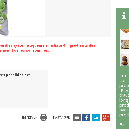
 vérifier systématiquement la liste d'ingrédients des
ge avant de les consommer.
ces possibles de:
Int
cœli
prot
IPLV
d’au
lon
prod
avec
proc
IMPRIMER
PARTAGER
En c