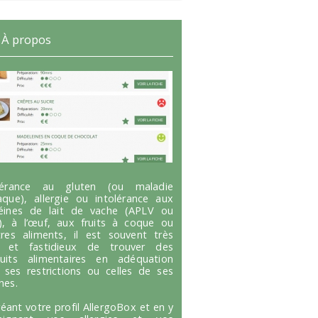
À propos
olérance au gluten (ou maladie
aque), allergie ou intolérance aux
éines de lait de vache (APLV ou
), à l’œuf, aux fruits à coque ou
tres aliments, il est souvent très
g et fastidieux de trouver des
uits alimentaires en adéquation
 ses restrictions ou celles de ses
hes.
réant votre profil AllergoBox et en y