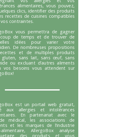
seignant vos allergies et vos
lérances alimentaires, vous pouvez,
uelques clics, identifier des produits
es recettes de cuisines compatibles
 vos contraintes.
rgoBox vous permettra de gagner
coup de temps et de trouver de
velles idées pour varier votre
idien. De nombreuses propositions
ecettes et de multiples produits
 gluten, sans lait, sans œuf, sans
hide ou excluant d’autres aliments
n vos besoins vous attendent sur
rgoBox!
rgoBox est un portail web gratuit,
é aux allergies et intolérances
entaires. En partenariat avec le
e médical, les associations de
ents et les marques de l’industrie
-alimentaire, AllergoBox analyse
tiquetage des produits et vous