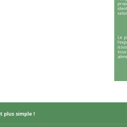
prop
iden
selon
Le p
l’ex
issu
tous
alim
t plus simple !