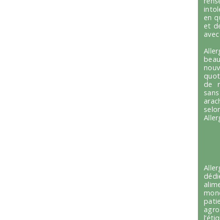
ren
into
en q
et d
avec
Alle
beau
nou
quot
de r
sans
arac
selo
Alle
Alle
dédi
alim
mond
pati
agro
l’é