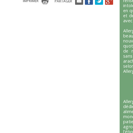
ren
IMPRIMER
PARTAGER
into
en q
et d
avec
Alle
beau
nou
quot
de r
sans
arac
selo
Alle
Alle
dédi
alim
mond
pati
agro
l’é