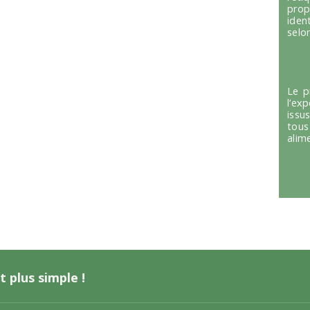
prop
iden
selon
Le p
l’ex
issu
tous
alim
t plus simple !