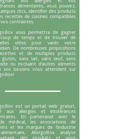
seignant vos allergies et vos
lérances alimentaires, vous pouvez,
uelques clics, identifier des produits
es recettes de cuisines compatibles
 vos contraintes.
rgoBox vous permettra de gagner
coup de temps et de trouver de
velles idées pour varier votre
idien. De nombreuses propositions
ecettes et de multiples produits
 gluten, sans lait, sans œuf, sans
hide ou excluant d’autres aliments
n vos besoins vous attendent sur
rgoBox!
rgoBox est un portail web gratuit,
é aux allergies et intolérances
entaires. En partenariat avec le
e médical, les associations de
ents et les marques de l’industrie
-alimentaire, AllergoBox analyse
tiquetage des produits et vous