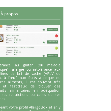
À propos
olérance au gluten (ou maladie
aque), allergie ou intolérance aux
éines de lait de vache (APLV ou
), à l’œuf, aux fruits à coque ou
tres aliments, il est souvent très
g et fastidieux de trouver des
uits alimentaires en adéquation
 ses restrictions ou celles de ses
hes.
réant votre profil AllergoBox et en y