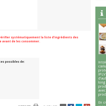
 vérifier systématiquement la liste d'ingrédients des
ge avant de les consommer.
ces possibles de:
Int
cœli
prot
IPLV
d’au
lon
prod
avec
proc
En c