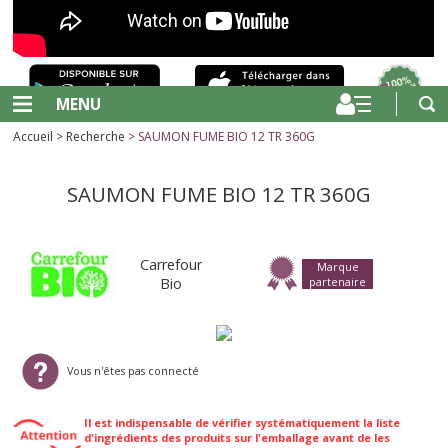
MENU
Accueil
>
Recherche
> SAUMON FUME BIO 12 TR 360G
SAUMON FUME BIO 12 TR 360G
Carrefour
Marque
Bio
partenaire
Vous n'êtes pas connecté
Il est indispensable de vérifier systématiquement la liste
d'ingrédients des produits sur l'emballage avant de les