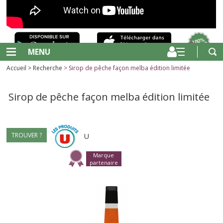
MENU
Accueil
>
Recherche
> Sirop de pêche façon melba édition limitée
Sirop de pêche façon melba édition limitée
TROUVER ?
U
Marque
partenaire