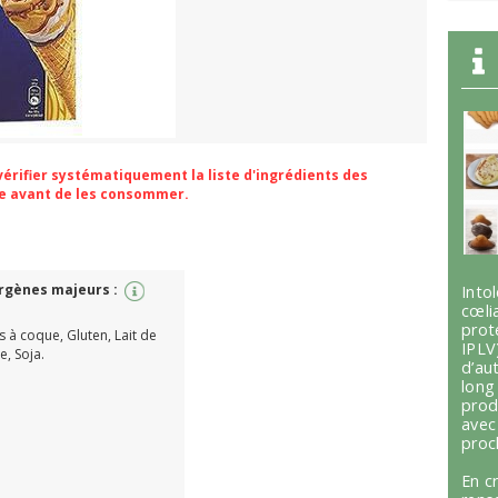
 vérifier systématiquement la liste d'ingrédients des
ge avant de les consommer.
ergènes majeurs :
Int
cœli
prot
ts à coque, Gluten, Lait de
IPLV
e, Soja.
d’au
lon
prod
avec
proc
En c