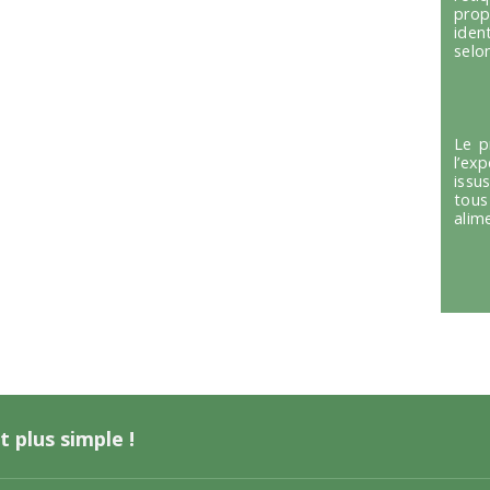
prop
iden
selon
Le p
l’ex
issu
tous
alim
t plus simple !