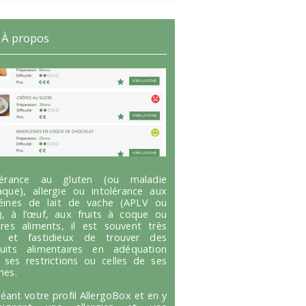
À propos
olérance au gluten (ou maladie
aque), allergie ou intolérance aux
éines de lait de vache (APLV ou
), à l’œuf, aux fruits à coque ou
tres aliments, il est souvent très
g et fastidieux de trouver des
uits alimentaires en adéquation
 ses restrictions ou celles de ses
hes.
réant votre profil AllergoBox et en y