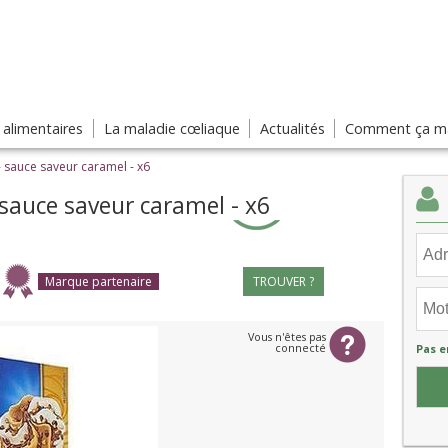
s alimentaires
La maladie cœliaque
Actualités
Comment ça ma
- sauce saveur caramel - x6
 sauce saveur caramel - x6
Marque partenaire
TROUVER ?
Vous n'êtes pas
connecté
Pas e