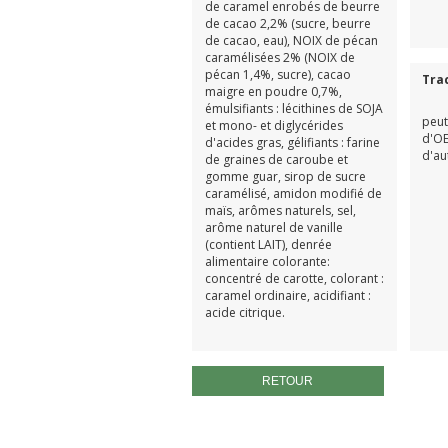
de caramel enrobés de beurre
de cacao 2,2% (sucre, beurre
de cacao, eau), NOIX de pécan
caramélisées 2% (NOIX de
pécan 1,4%, sucre), cacao
Tra
maigre en poudre 0,7%,
émulsifiants : lécithines de SOJA
peut
et mono- et diglycérides
d'OE
d'acides gras, gélifiants : farine
d'au
de graines de caroube et
gomme guar, sirop de sucre
caramélisé, amidon modifié de
maïs, arômes naturels, sel,
arôme naturel de vanille
(contient LAIT), denrée
alimentaire colorante:
concentré de carotte, colorant :
caramel ordinaire, acidifiant :
acide citrique.
RETOUR