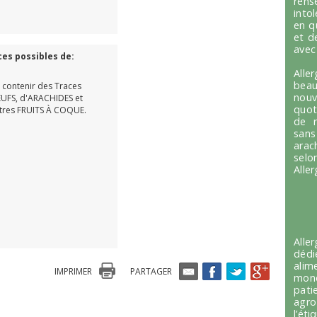
ren
into
en q
et d
avec
ces possibles de:
Alle
beau
 contenir des Traces
nou
UFS, d'ARACHIDES et
quot
tres FRUITS À COQUE.
de r
sans
arac
selo
Alle
Alle
dédi
alim
IMPRIMER
PARTAGER
mond
pati
agro
l’é