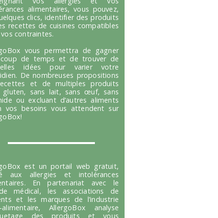
seignant vos allergies et vos
lérances alimentaires, vous pouvez,
uelques clics, identifier des produits
es recettes de cuisines compatibles
 vos contraintes.
rgoBox vous permettra de gagner
coup de temps et de trouver de
velles idées pour varier votre
idien. De nombreuses propositions
ecettes et de multiples produits
 gluten, sans lait, sans œuf, sans
hide ou excluant d’autres aliments
n vos besoins vous attendent sur
rgoBox!
rgoBox est un portail web gratuit,
é aux allergies et intolérances
entaires. En partenariat avec le
e médical, les associations de
ents et les marques de l’industrie
-alimentaire, AllergoBox analyse
tiquetage des produits et vous